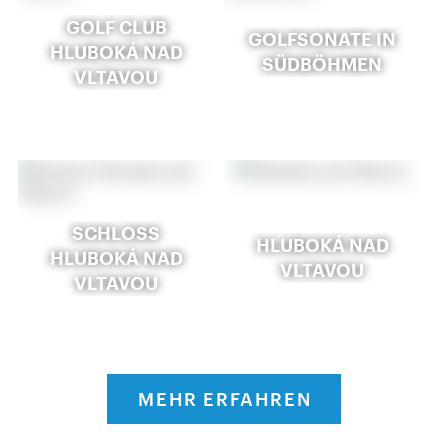
GOLF CLUB
GOLFSONATE IN
HLUBOKÁ NAD
SÜDBÖHMEN
VLTAVOU
SCHLOSS
HLUBOKÁ NAD
HLUBOKÁ NAD
VLTAVOU
VLTAVOU
MEHR ERFAHREN