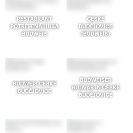
RESTAURANT
ČESKÉ
POTREFENÁ HUSA
BUDĚJOVICE
BUDWEIS
(BUDWEIS)
BUDWEISER
BUDWEIS ČESKÉ
BUDVAR IN ČESKÉ
BUDĚJOVICE
BUDĚJOVICE