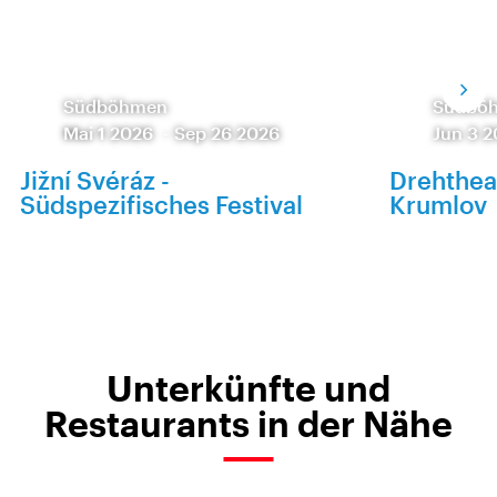
Südböhmen
Südbö
Mai 1 2026
-
Sep 26 2026
Jun 3 
Jižní Svéráz -
Drehthea
Südspezifisches Festival
Krumlov
Unterkünfte und
Restaurants in der Nähe