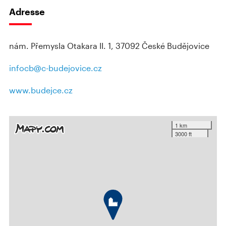
Adresse
nám. Přemysla Otakara II. 1, 37092 České Budějovice
infocb@c-budejovice.cz
www.budejce.cz
1 km
3000 ft