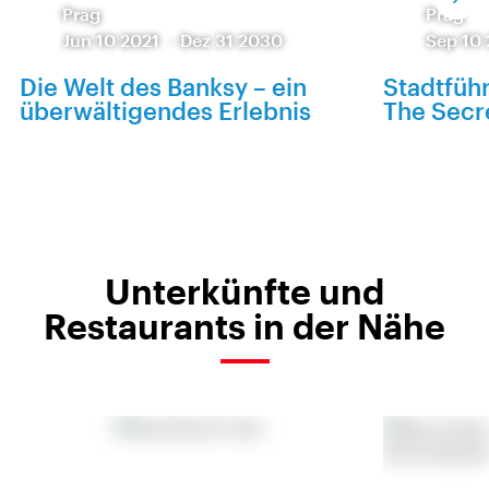
Prag
Prag
Jun 10 2021
-
Dez 31 2030
Sep 10
Die Welt des Banksy – ein
Stadtfüh
überwältigendes Erlebnis
The Secr
Unterkünfte und
Restaurants in der Nähe