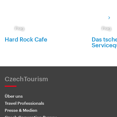
Prag
Prag
Hard Rock Cafe
Das tsch
Servicequ
CzechTourism
Über uns
Travel Professionals
Presse & Medien