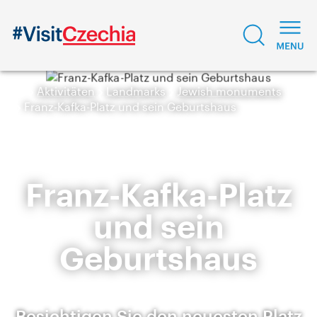
Aktivitäten
Landmarks
Jewish monuments
Franz-Kafka-Platz und sein Geburtshaus
Franz-Kafka-Platz
und sein
Geburtshaus
Besichtigen Sie den neuesten Platz