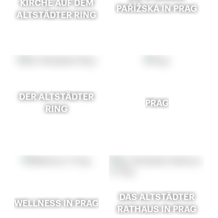
KIRCHE AUF DEM
AŘÍŽSKÁ IN PRAG
ALTSTÄDTER RING
DER ALTSTÄDTER
PRAG
RING
DAS ALTSTÄDTER
WELLNESS IN PRAG
RATHAUS IN PRAG