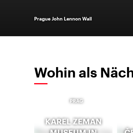
Prague John Lennon Wall
Wohin als Näch
PRAG
KAREL ZEMAN
MUSEUM IN
Č