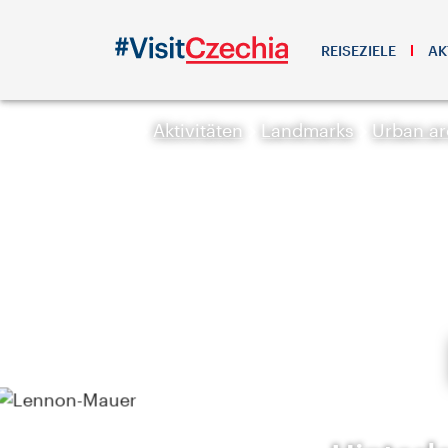
REISEZIELE
AK
Aktivitäten
Landmarks
Urban ar