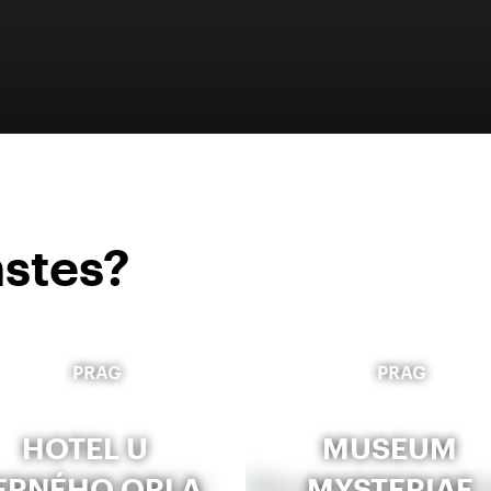
stes?
PRAG
PRAG
HOTEL U
MUSEUM
ERNÉHO ORLA
MYSTERIAE