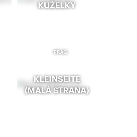
KUŽELKY
PRAG
KLEINSEITE
(MALÁ STRANA)