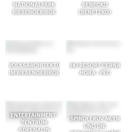
NATIONALPARK
BENECKO
RIESENGEBIRGE
(BENETZKO)
VOLKSARCHITEKTUR
SKI RESORT ČERNÁ
IM RIESENGEBIRGE
HORA - PEC
ENTERTAINMENT-
ŠPINDLERŮV MLÝN
ZENTRUM
UND DIE
ADRENALIN