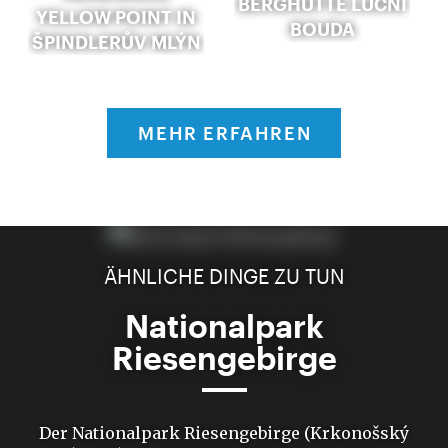
BERGHÜTTE LUČNÍ
YELLOW POINT IN
BOUDA
ŠPINDLERŮV MLÝN
MEHR ERFAHREN
ÄHNLICHE DINGE ZU TUN
Nationalpark
Riesengebirge
Der Nationalpark Riesengebirge (Krkonošský