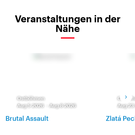
Veranstaltungen in der
Nähe
Ostböhmen
Ostbö
Aug 5 2026
-
Aug 8 2026
Aug 23
Brutal Assault
Zlatá Pec