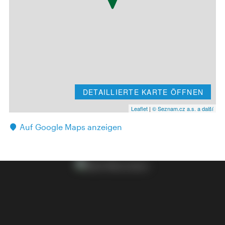
DETAILLIERTE KARTE ÖFFNEN
Leaflet
|
© Seznam.cz a.s. a další
Auf Google Maps anzeigen