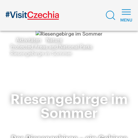
Aktivitäten
Nature
Protected Areas and National Parks
Riesengebirge im Sommer
Riesengebirge im
Sommer
Das Riesengebirge – ein Gebirge