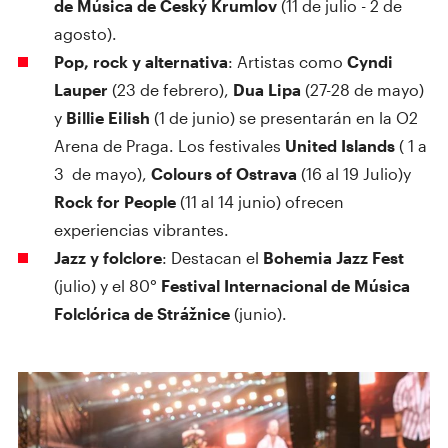
de Música de Český Krumlov
(11 de julio - 2 de
agosto).
Pop, rock y alternativa
: Artistas como
Cyndi
Lauper
(23 de febrero),
Dua Lipa
(27-28 de mayo)
y
Billie Eilish
(1 de junio) se presentarán en la O2
Arena de Praga. Los festivales
United Islands
( 1 a
3 de mayo),
Colours of Ostrava
(16 al 19 Julio)y
Rock for People
(11 al 14 junio) ofrecen
experiencias vibrantes.
Jazz y folclore
: Destacan el
Bohemia Jazz Fest
(julio) y el 80°
Festival Internacional de Música
Folclórica de Strážnice
(junio).