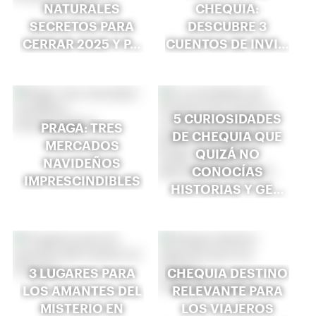
NATURALES
CHEQUIA:
SECRETOS PARA
DESCUBRE 3
CERRAR 2025 Y P…
CUENTOS DE INVI…
5 CURIOSIDADES
PRAGA: TRES
DE CHEQUIA QUE
MERCADOS
QUIZÁ NO
NAVIDEÑOS
CONOCÍAS
IMPRESCINDIBLES
HISTORIAS Y GE…
3 LUGARES PARA
CHEQUIA DESTINO
LOS AMANTES DEL
RELEVANTE PARA
MISTERIO EN
LOS VIAJEROS