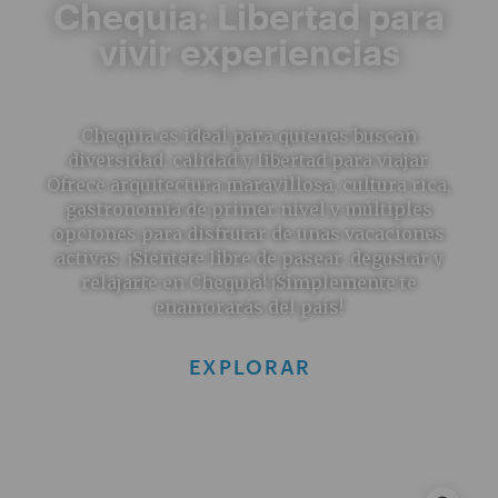
Chequia: Libertad para
vivir experiencias
Chequia es ideal para quienes buscan
diversidad, calidad y libertad para viajar.
Ofrece arquitectura maravillosa, cultura rica,
gastronomía de primer nivel y múltiples
opciones para disfrutar de unas vacaciones
activas. ¡Siéntete libre de pasear, degustar y
relajarte en Chequia! ¡Simplemente te
enamorarás del país!
EXPLORAR