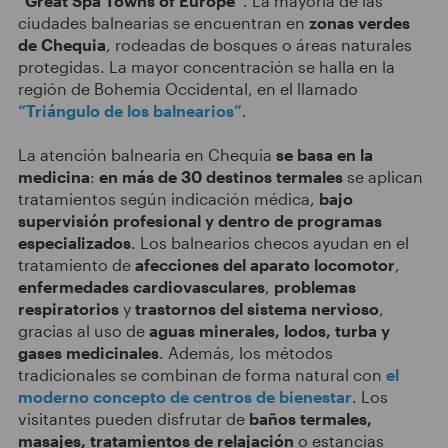
“Great Spa Towns of Europe”
. La mayoría de las
ciudades balnearias se encuentran en
zonas verdes
de Chequia
, rodeadas de bosques o áreas naturales
protegidas. La mayor concentración se halla en la
región de Bohemia Occidental, en el llamado
“Triángulo de los balnearios”
.
La atención balnearia en Chequia
se basa en la
medicina
:
en más de 30 destinos termales
se aplican
tratamientos según indicación médica,
bajo
supervisión profesional y dentro de programas
especializados
. Los balnearios checos ayudan en el
tratamiento de
afecciones del aparato locomotor
,
enfermedades cardiovasculares
,
problemas
respiratorios
y
trastornos del sistema nervioso
,
gracias al uso de
aguas minerales, lodos, turba y
gases medicinales
. Además, los métodos
tradicionales se combinan de forma natural con
el
moderno concepto de centros de bienestar
. Los
visitantes pueden disfrutar de
baños termales,
masajes, tratamientos de relajación
o estancias