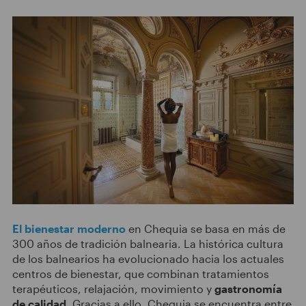
El bienestar moderno
en Chequia se basa en más de
300 años de tradición balnearia. La histórica cultura
de los balnearios ha evolucionado hacia los actuales
centros de bienestar, que combinan tratamientos
terapéuticos, relajación, movimiento y
gastronomía
de calidad
. Gracias a ello, Chequia se encuentra entre