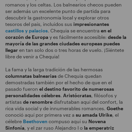
romanos y los celtas. Los balnearios checos pueden
ser además un excelente punto de partida para
descubrir la gastronomía local y explorar otros
tesoros del país, incluidos sus
impresionantes
castillos y palacios
. Chequia se encuentra
en el
corazón de Europa
y es fácilmente accesible:
desde la
mayoría de las grandes ciudades europeas puedes
llegar
en tan solo dos o tres horas de vuelo. ¡Siéntete
libre de venir a Chequia!
La fama y la larga tradición de las hermosas
columnatas balnearias
de Chequia quedan
demostradas también por el hecho de que en el
pasado fueron
el destino favorito de numerosas
personalidades célebres
.
Aristócratas
, filósofos y
artistas
de renombre
disfrutaban aquí del confort, la
rica vida social y de innumerables romances.
Goethe
conoció aquí por primera vez a
su amada Ulrike
, el
célebre
Beethoven
compuso aquí su
Novena
Sinfonía
, y el zar ruso Alejandro I o
la emperatriz