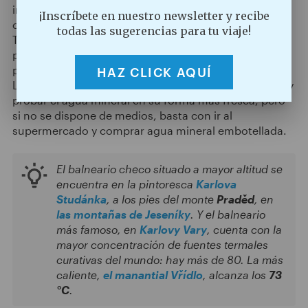
incluso calientes, pero cada manantial es único y su
¡Inscríbete en nuestro newsletter y recibe
composición se utiliza para tratar distintas dolencias.
todas las sugerencias para tu viaje!
Todos los manantiales son recursos naturales
protegidos y su agua se extrae de grandes
profundidades, lo que garantiza la
pureza del agua
.
HAZ CLICK AQUÍ
Lo mejor es ir directamente a las
ciudades balneario
y
probar el agua mineral en su forma más fresca, pero
si no se dispone de medios, basta con ir al
supermercado y comprar agua mineral embotellada.
El balneario checo situado a mayor altitud se
encuentra en la pintoresca
Karlova
Studánka
, a los pies del monte
Praděd
, en
las montañas de Jeseníky
. Y el balneario
más famoso, en
Karlovy Vary
, cuenta con la
mayor concentración de fuentes termales
curativas del mundo: hay más de 80. La más
caliente,
el manantial Vřídlo
, alcanza los
73
°C
.