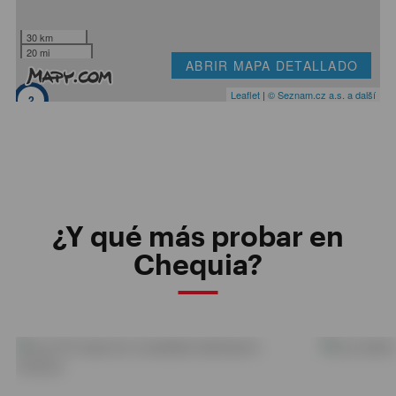
30 km
20 mi
ABRIR MAPA DETALLADO
Leaflet
|
© Seznam.cz a.s. a další
2
¿Y qué más probar en
Chequia?