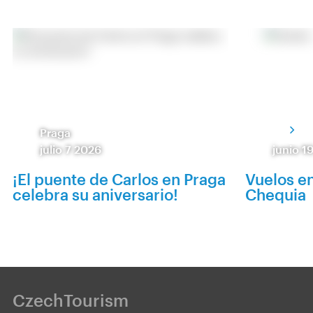
Praga
julio 7 2026
junio 1
¡El puente de Carlos en Praga
Vuelos e
celebra su aniversario!
Chequia
CzechTourism