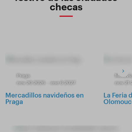
checas
Praga
Moravia
nov 20 2026
-
ene 6 2027
nov 21
Mercadillos navideños en
La Feria 
Praga
Olomouc