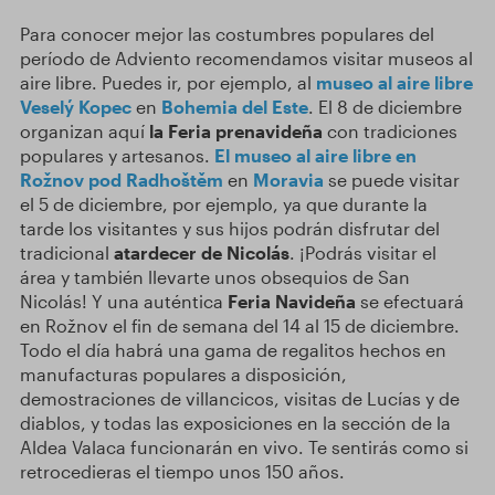
Para conocer mejor las costumbres populares del
período de Adviento recomendamos visitar museos al
aire libre. Puedes ir, por ejemplo, al
museo al aire libre
Veselý Kopec
en
Bohemia del Este
. El 8 de diciembre
organizan aquí
la Feria prenavideña
con tradiciones
populares y artesanos.
El museo al aire libre en
Rožnov pod Radhoštěm
en
Moravia
se puede visitar
el 5 de diciembre, por ejemplo, ya que durante la
tarde los visitantes y sus hijos podrán disfrutar del
tradicional
atardecer de Nicolás
. ¡Podrás visitar el
área y también llevarte unos obsequios de San
Nicolás! Y una auténtica
Feria Navide
ña
se efectuará
en Rožnov el fin de semana del 14 al 15 de diciembre.
Todo el día habrá una gama de regalitos hechos en
manufacturas populares a disposición,
demostraciones de villancicos, visitas de Lucías y de
diablos, y todas las exposiciones en la sección de la
Aldea Valaca funcionarán en vivo. Te sentirás como si
retrocedieras el tiempo unos 150 años.