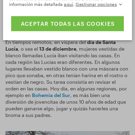
información más detallada
aquí
.
Gestionar opciones
Santa Lucía y sus disfraces
ACEPTAR TODAS LAS COOKIES
En tiempos remotos, en víspera del
día de Santa
Lucía
, o sea el
13 de diciembre
, mujeres vestidas de
blanco llamadas Lucía iban visitando las casas. En
cada región las Lucías eran diferentes. En algunos
lugares llevaban vestido blanco con una máscara con
pico que sonaba, en otras tenían harina en el rostro o
vestían de negro. Su tarea consistía en revisar el
orden en las casas. Hoy día, en algunas regiones, por
ejemplo en
Bohemia del Sur
, es más bien una
diversión de jovencitas de unos 10 años de edad que
pueden ganarse algo, jugar y quizás hacerles una
broma a sus padres.