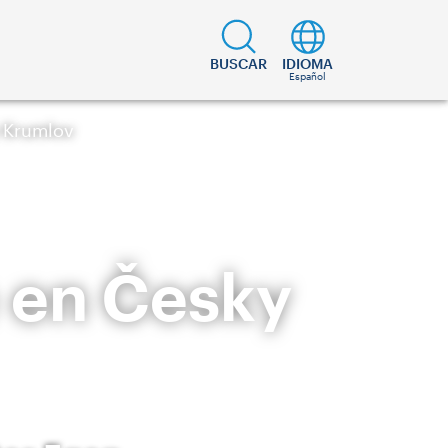
BUSCAR
IDIOMA
Español
y Krumlov
e en Česky