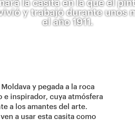
nará la casita en la que el pi
vivió y trabajó durante unos
el año 1911.
l Moldava y pegada a la roca
 e inspirador, cuya atmósfera
te a los amantes del arte.
lven a usar esta casita como