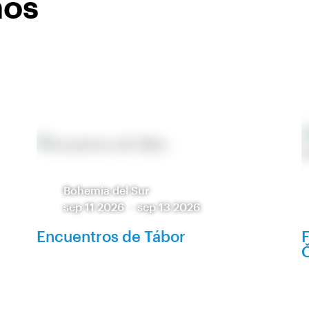
nos
Bohemia del Sur
sep 11 2026
-
sep 13 2026
Encuentros de Tábor
F