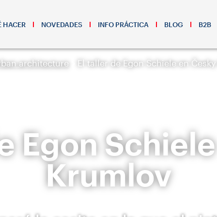
 HACER
NOVEDADES
INFO PRÁCTICA
BLOG
B2B
rban architecture
El taller de Egon Schiele en Česk
 de Egon Schiel
Krumlov