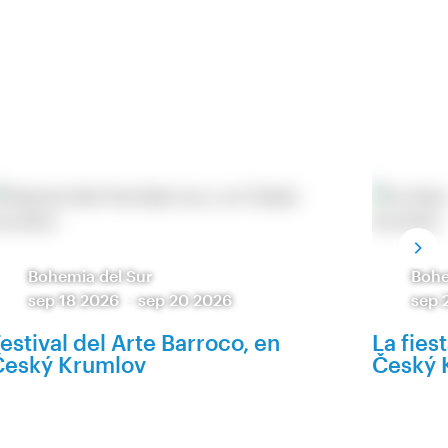
Bohemia del Sur
Bohe
sep 18 2026
-
sep 20 2026
sep 
estival del Arte Barroco, en
La fies
Český Krumlov
Český 