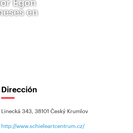
ntor Egon
 meses en
Dirección
Linecká 343, 38101 Český Krumlov
http://www.schieleartcentrum.cz/