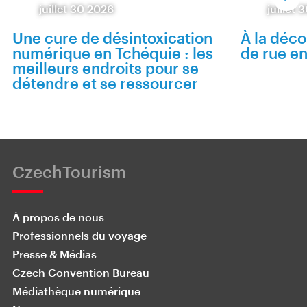
juillet 30 2026
juillet
Une cure de désintoxication
À la déco
numérique en Tchéquie : les
de rue e
meilleurs endroits pour se
détendre et se ressourcer
CzechTourism
À propos de nous
Professionnels du voyage
Presse & Médias
Czech Convention Bureau
Médiathèque numérique