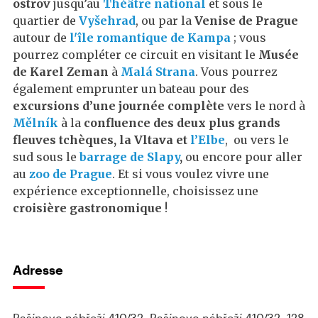
ostrov
jusqu’au
Théâtre national
et sous le
quartier de
Vyšehrad
, ou par la
Venise de Prague
autour de
l'île romantique de Kampa
; vous
pourrez compléter ce circuit en visitant le
Musée
de Karel Zeman
à
Malá Strana
. Vous pourrez
également emprunter un bateau pour des
excursions d’une journée complète
vers le nord à
Mělník
à la
confluence des deux plus grands
fleuves tchèques, la Vltava et
l’Elbe
, ou vers le
sud sous le
barrage de Slapy
,
ou encore pour aller
au
zoo de Prague
. Et si vous voulez vivre une
expérience exceptionnelle, choisissez une
croisière gastronomique
!
Adresse
Rašínovo nábřeží 410/32, Rašínovo nábřeží 410/32, 128