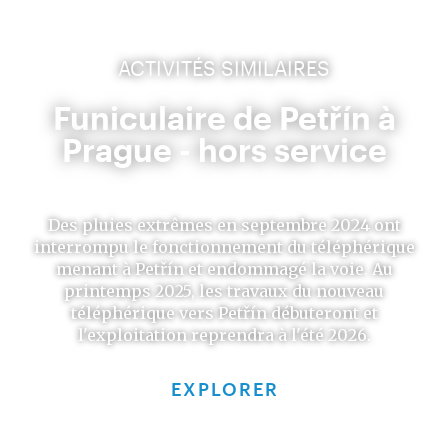
ACTIVITÉS SIMILAIRES
Funiculaire de Petřín à
Prague - hors service
Des pluies extrêmes en septembre 2024 ont
interrompu le fonctionnement du téléphérique
menant à Petřín et endommagé la voie. Au
printemps 2025, les travaux du nouveau
téléphérique vers Petřín débuteront et
l'exploitation reprendra à l'été 2026.
EXPLORER