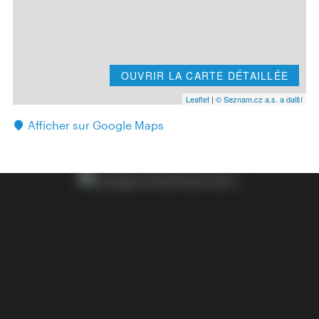
OUVRIR LA CARTE DÉTAILLÉE
Leaflet
|
© Seznam.cz a.s. a další
Afficher sur Google Maps