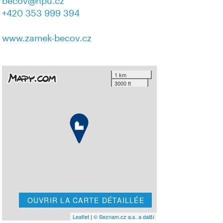
becov@npu.cz
+420 353 999 394
www.zamek-becov.cz
1 km
3000 ft
OUVRIR LA CARTE DÉTAILLÉE
Leaflet
|
© Seznam.cz a.s. a další