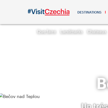
DESTINATIONS
Que faire
Landmarks
Chateaux
B
Un trés