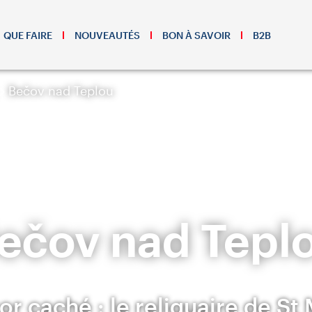
QUE FAIRE
NOUVEAUTÉS
BON À SAVOIR
B2B
Bečov nad Teplou
ečov nad Tepl
or caché : le reliquaire de St