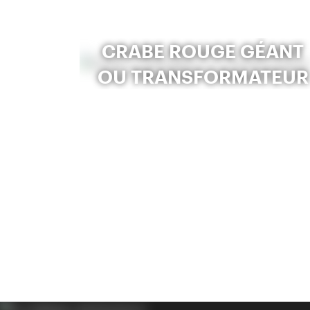
CRABE ROUGE GÉANT
OU TRANSFORMATEUR