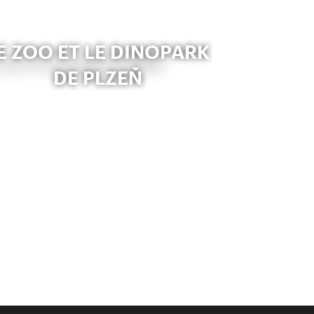
E ZOO ET LE DINOPARK
DE PLZEŇ