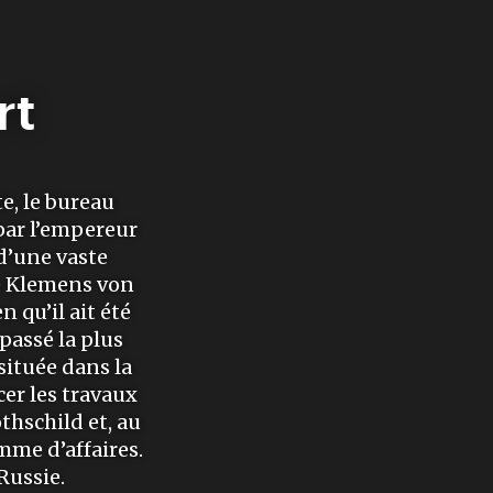
rt
te, le bureau
par l’empereur
 d’une vaste
ce Klemens von
 qu’il ait été
passé la plus
 située dans la
er les travaux
hschild et, au
omme d’affaires.
Russie.