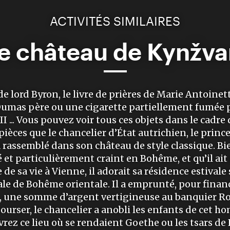
ACTIVITÉS SIMILAIRES
e château de Kynžva
e lord Byron, le livre de prières de Marie Antoinet
umas père ou une cigarette partiellement fumée 
I ... Vous pouvez voir tous ces objets dans le cadre
 pièces que le chancelier d’État autrichien, le prin
 rassemblé dans son château de style classique. Bien
 et particulièrement craint en Bohême, et qu’il ait 
de sa vie à Vienne, il adorait sa résidence estivale
le de Bohême orientale. Il a emprunté, pour financ
, une somme d’argent vertigineuse au banquier Rot
ourser, le chancelier a anobli les enfants de cet h
rez ce lieu où se rendaient Goethe ou les tsars de 