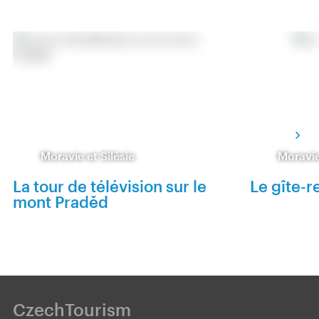
Moravie et Silésie
Moravie
La tour de télévision sur le
Le gîte-r
mont Praděd
CzechTourism