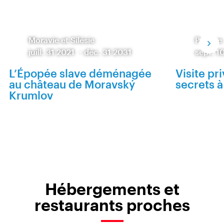
Moravie et Silésie
Prague
juill. 31 2021
-
déc. 31 2031
sept. 1
L’Épopée slave déménagée
Visite pr
au château de Moravský
secrets 
Krumlov
Hébergements et
restaurants proches