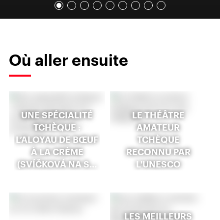
Où aller ensuite
UNE SPÉCIALITÉ
LE THÉÂTRE
TCHÈQUE :
AMATEUR
L’ALOYAU DE BŒUF
TCHÈQUE
À LA CRÈME
RECONNU PAR
(SVÍČKOVÁ NA S…
L'UNESCO
LES MEILLEURS