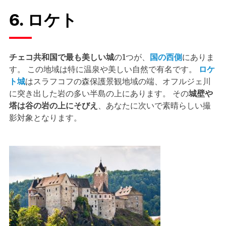
6. ロケト
チェコ共和国で最も美しい城
の1つが、
国の西側
にありま
す。 この地域は特に温泉や美しい自然で有名です。
ロケ
ト城
はスラフコフの森保護景観地域の端、オフルジェ川
に突き出した岩の多い半島の上にあります。 その
城壁や
塔は谷の岩の上にそびえ
、あなたに次いで素晴らしい撮
影対象となります。