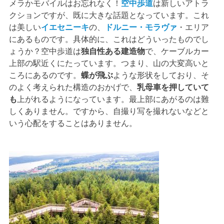
メラかモバイルはお忘れなく！
空中歩道
は新しいアトラ
クションですが、既に大きな話題となっています。これ
は美しい
イエセニーキ
の、
ドルニー・モラヴァ
・エリア
にあるものです。具体的に、これはどういったものでし
ょうか？空中歩道は
独自性ある建造物
で、ケーブルカー
上部の駅近くにたっています。つまり、山の大変高いと
ころにあるのです。
蝶が飛ぶ
ような形状をしており、そ
のよく考えられた構造のおかげで、
乳母車を押していて
も
上がれるようになっています。最上部にあがるのは難
しくありません。ですから、自撮り写を撮れないなどと
いう心配をすることはありません。