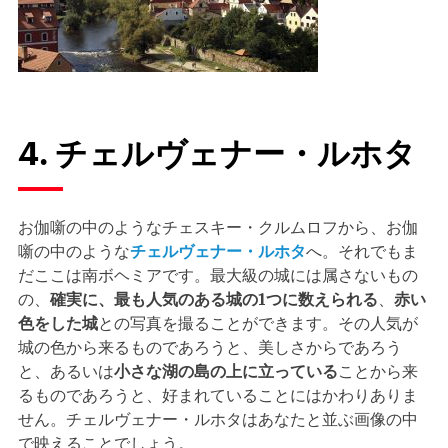
4. チェルヴェナー・ルホタ
お伽噺の中のようなチェスキー・クルムロフから、お伽
噺の中のような
チェルヴェナー・ルホタ
へ。それでもま
だここは南ボヘミアです。最大級の城には属さないもの
の、
確実に、最も人気のある城の1つに数えられる
、
赤い
色をした城
との写真を撮ることができます。その人気が
城の色から来るものであろうと、美しさからであろう
と、あるいは
小さな湖の島の上に立っている
ことから来
るものであろうと、好まれていることにはかわりありま
せん。チェルヴェナー・ルホタはあなたと並ぶ画像の中
で映えることでしょう。