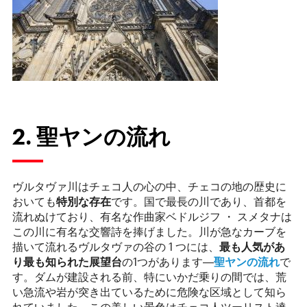
2. 聖ヤンの流れ
ヴルタヴァ川はチェコ人の心の中、チェコの地の歴史に
おいても
特別な存在
です。国で最長の川であり、首都を
流れぬけており、有名な作曲家ベドルジフ ・ スメタナは
この川に有名な交響詩を捧げました。川が急なカーブを
描いて流れるヴルタヴァの谷の 1 つには、
最も人気があ
り最も知られた展望台
の1つがあります―
聖ヤンの流れ
で
す。ダムが建設される前、特にいかだ乗りの間では、荒
い急流や岩が突き出ているために危険な区域として知ら
れていました。この美しい景色はチェコ人ツーリスト達