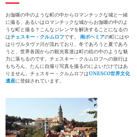
お伽噺の中のような町の中からロマンチックな城と一緒
に撮る、あるいはロマンチックな城からお伽噺の中のよ
うな町と撮る？こんなジレンマを解決することになるの
は
チェスキー・クルムロフ
です。
南ボヘミア
の町にはや
はりヴルタヴァ川が流れており、冬であろうと夏であろ
うと、世界各国からの観光客達は町の絵の中のような魅
力に落ちるのです。チェスキー・クルムロフへの旅行は
もちろん、たんに自撮り写真を撮るのによいだけではあ
りません。チェスキー・クルムロフは
UNESCO世界文化
遺産
に登録されています。