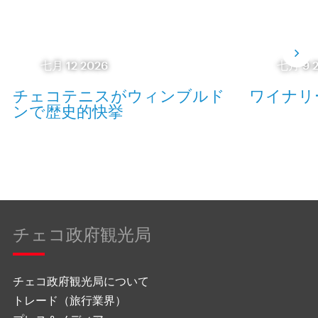
七月 12 2026
七月 9 
チェコテニスがウィンブルド
ワイナリ
ンで歴史的快挙
チェコ政府観光局
チェコ政府観光局について
トレード（旅行業界）