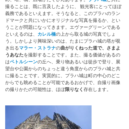
撮ることは、既に言及したように、 観光客にとってほぼ
義務であるといえます。そうなると、このプラハのラン
ドマークと共にいかにオリジナルな写真を撮るか、とい
うことが問題になってきます。エヴァーグリーンである
といえるのは、
カレル橋
の上から取る城の写真でしょ
う。しかしより興味深いのは、たまにプラハ城の塔が覗
き出る
マラー・ストラナ
の
曲がりくねった道で、さまよ
うあなた
を撮影することです。また、撮る価値があるの
は
ペトルシーン
の丘へ、乗り物あるいは徒歩で登り、展
望台や公園からのちょっと違う角度からのプラハ城と共
に撮ることです。実質的に、プラハ城は町の中心のどこ
からでも眺めることが可能であるおかげで、自撮り画像
の撮りかたの可能性は、ほぼ
限りなく
存在します。