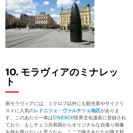
10. モラヴィアのミナレッ
ト
南モラヴィアには、ミクロフ以外にも観光客やサイクリ
ストに人気の
レドニツェ・ヴァルチツェ地区
がありま
す。このあたり一体は
UNESCO
世界文化遺産に登録され
ており、もしチェコ共和国からオリジナルな自撮り画像
を持ち帰りたいと思うなら、ここで撮るあなたが撮る対