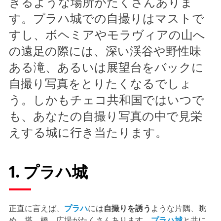
きるような場所がたくさんありま
す。プラハ城での自撮りはマストで
すし、ボヘミアやモラヴィアの山へ
の遠足の際には、深い渓谷や野性味
ある滝、あるいは展望台をバックに
自撮り写真をとりたくなるでしょ
う。しかもチェコ共和国ではいつで
も、あなたの自撮り写真の中で見栄
えする城に行き当たります。
1. プラハ城
正直に言えば、
プラハ
には
自撮りを誘う
ような片隅、眺
め、塔、橋、広場がたくさんあります。
プラハ城
と共に