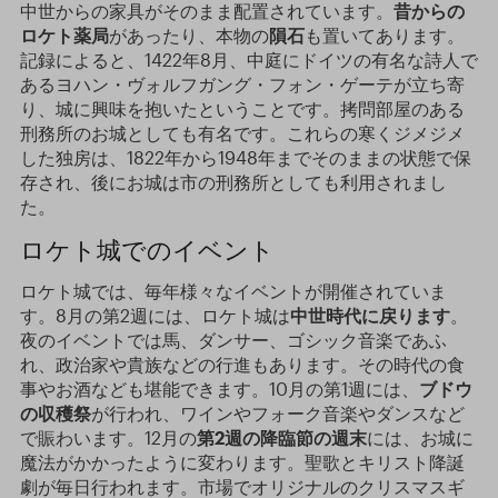
中世からの家具がそのまま配置されています。
昔からの
ロケト薬局
があったり、本物の
隕石
も置いてあります。
記録によると、1422年8月、中庭にドイツの有名な詩人で
あるヨハン・ヴォルフガング・フォン・ゲーテが立ち寄
り、城に興味を抱いたということです。拷問部屋のある
刑務所のお城としても有名です。これらの寒くジメジメ
した独房は、1822年から1948年までそのままの状態で保
存され、後にお城は市の刑務所としても利用されまし
た。
ロケト城でのイベント
ロケト城では、毎年様々なイベントが開催されていま
す。8月の第2週には、ロケト城は
中世時代に戻ります
。
夜のイベントでは馬、ダンサー、ゴシック音楽であふ
れ、政治家や貴族などの行進もあります。その時代の食
事やお酒なども堪能できます。10月の第1週には、
ブドウ
の収穫祭
が行われ、ワインやフォーク音楽やダンスなど
で賑わいます。12月の
第
2
週の降臨節の週末
には、お城に
魔法がかかったように変わります。聖歌とキリスト降誕
劇が毎日行われます。市場でオリジナルのクリスマスギ