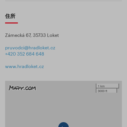
住所
Zámecká 67, 35733 Loket
pruvodci@hradloket.cz
+420 352 684 648
www.hradloket.cz
1 km
3000 ft