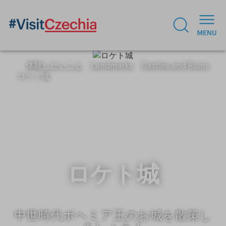
体験したいこと
Landmarks
Castles and Ruins
ロケト城
ロケト城
中世時代ボヘミア王のお城を散策し