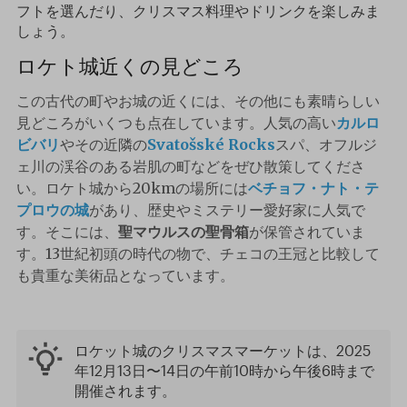
フトを選んだり、クリスマス料理やドリンクを楽しみま
しょう。
ロケト城近くの見どころ
この古代の町やお城の近くには、その他にも素晴らしい
見どころがいくつも点在しています。人気の高い
カルロ
ビバリ
やその近隣の
Svatošské Rocks
スパ、オフルジ
ェ川の渓谷のある岩肌の町などをぜひ散策してくださ
い。ロケト城から20kmの場所には
ベチョフ・ナト・テ
プロウの城
があり、歴史やミステリー愛好家に人気で
す。そこには、
聖マウルスの聖骨箱
が保管されていま
す。13世紀初頭の時代の物で、チェコの王冠と比較して
も貴重な美術品となっています。
ロケット城のクリスマスマーケットは、2025
年12月13日〜14日の午前10時から午後6時まで
開催されます。