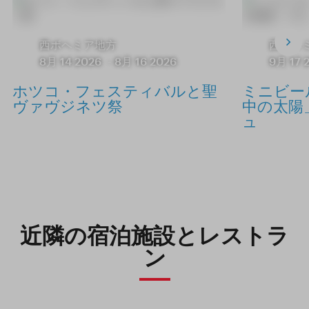
西ボヘミア地方
西ボヘ
8月 14 2026
-
8月 16 2026
9月 17 
ホツコ・フェスティバルと聖
ミニビー
ヴァヴジネツ祭
中の太陽
ュ
近隣の宿泊施設とレストラ
ン