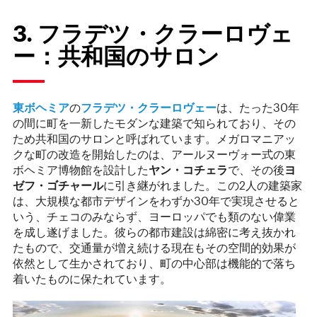
3. フラデツ・クラーロヴェ
ー：共和国のサロン
東ボヘミア
の
フラデツ・クラーロヴェー
は、たった30年
の間に町を一新したモダンな建築で知られており、その
ため共和国のサロンと呼ばれています。メガロマニアッ
クな町の改造を開始したのは、アールヌーヴォー式の東
ボヘミア博物館を設計した
ヤン・コチェラ
で、その後
ヨ
ゼフ・ゴチャール
に引き継がれました。この2人の建築家
は、大規模な都市デザインをわずか30年で実現させると
いう、チェコのみならず、ヨーロッパでも類のない偉業
を成し遂げました。彼らの都市建設は綿密に考え抜かれ
たもので、交通量が増え続ける現在もその空間的効果が
依然として生かされており、町の中心部は機能的で落ち
着いたものに保たれています。