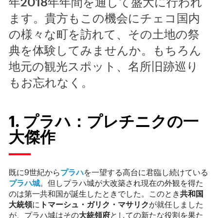
年2018年年間を通して盛大に行われ
ます。貴方もこの機会にチェコ国内
の様々な町を訪れて、その土地の祭
典を体験してみませんか。もちろん
地元の観光スポット、名所旧跡巡り
もお忘れなく。
1. プラハ：プレチニクの一
大傑作
既に9世紀から
プラハ
を一望する高台に君臨し続けている
プラハ城
。但しプラハ城が大改築され現在の外観を得た
のは第一共和国が誕生したときでした。このとき
共和国
大統領
に
トマーシュ・ガリク・マサリク
が就任しました
が、プラハ城はその
大統領府
としての新たな役割を果た