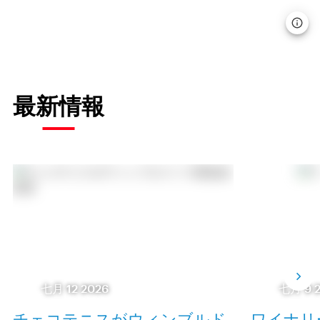
最新情報
七月 12 2026
七月 9 
チェコテニスがウィンブルド
ワイナリ