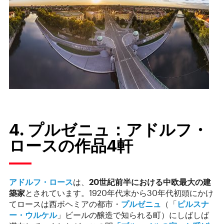
4. プルゼニュ：アドルフ・
ロースの作品4軒
アドルフ・ロース
は、
20
世紀前半における中欧最大の建
築家
とされています。1920年代末から30年代初頭にかけ
てロースは西ボヘミアの都市・
プルゼニュ
（「
ピルスナ
ー・ウルケル
」ビールの醸造で知られる町）にしばしば