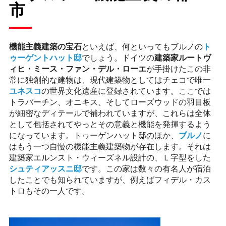
市
機能主義建築の宝石
といえば、何といってもブルノの
ト
ゥーゲントハット邸
でしょう。ドイツの
建築家ルートヴ
ィヒ・ミース・ファン・デル・ローエ
が手掛けたこの非
常に独創的な建物は、現代建築物としてはチェコで唯一
ユネスコ
の世界文化遺産に登録されています。ここでは
トラバーチン、オニキス、そしてローズウッドの羽目板
が細密なディテールで補われていますが、これらは全体
として包括されてやっとその意義と機能を発揮するよう
になっています。トゥーゲンハット邸のほか、
ブルノ
に
はもう一つ自慢の機能主義建築物が存在します。それは
建築家エルンスト・ウィーズネル設計の、Ｌ字型をした
シュティアッスニ邸
です。この家は数々の有名人が宿泊
したことでも知られていますが、例えばフィデル・カス
トロもその一人です。