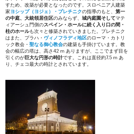
すため、改築が必要となったのです。スロベニア人建築
家
ヨシップ（ヨジェ）・プレチニク
の指導のもと、
第一
の中庭、大統領居住区
のみならず、
城内庭園そして
マテ
ィアーシュ門側の
スペイン・ホールに続く入り口の間・
柱のホール
も次々と修築されていきました。プレチニク
はまた、プラハ・
ヴィノフラディ地区
のローマ・カトリ
ック教会・
聖なる御心教会
の建築も手掛けています。教
会の幅広の塔は、高さ42 m ありますが、ここでまず目を
引くのが
巨大な円形の時計
です。これは直径約7.5 m あ
り、チェコ最大の時計とされています。