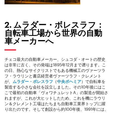
2. ムラダー・ボレスラフ：
自転車工場から世界の自動
車メーカーへ
チェコ最大の自動車メーカー、シュコダ・オートの歴史
は非常に古く、その発端は1895年12月まで遡ります。こ
の日、熱心なサイクリストでもある機械工のヴァーツラ
フ・ラウリンと書店経営者ヴァーツラフ・クレメント
が、
ムラダー・ボレスラフ
（
中央ボヘミア
）で自転車を
製造する小さな会社を設立しました。その10年後にはこ
こで最初の自動車「ヴォワチュレットA」の製造が開始さ
れますが、これが大ヒットしたため、これを機にラウリ
ン＆クレメント工場はたちまち自動車工業界トップに躍
り出たのです。そして創設から約100年後、1991年には、