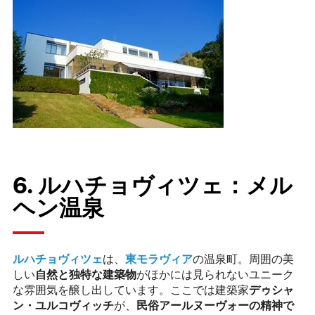
6. ルハチョヴィツェ：メル
ヘン温泉
ルハチョヴィツェ
は、
東モラヴィア
の温泉町。周囲の美
しい
自然と独特な建築物
がほかには見られないユニーク
な雰囲気を醸し出しています。ここでは建築家
デゥシャ
ン・ユルコヴィッチ
が、
民俗アールヌーヴォーの精神で