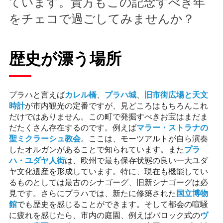
ています。貴方もこの記念すべき年
をチェコで過ごしてみませんか？
歴史が漂う場所
プラハと言えば
カレル橋
、
プラハ城
、
旧市街広場と天文
時計
が市内観光の定番ですが、見どころはもちろんこれ
だけではありません。この町で発掘すべきお宝はまだま
だたくさん存在するのです。例えば
マラー・ストラナの
聖ミクラーシュ教会
。ここは、モーツアルトが自ら演奏
したオルガンがあることで知られています。また
プラ
ハ・ユダヤ人街
は、欧州で最も保存状態の良い一大ユダ
ヤ文化遺産を形成しています。特に、現在も機能してい
るものとしては最古のシナゴーグ、旧新シナゴーグは必
見です。さらにプラハでは、新たに修築された
国立博物
館
でも歴史を感じることができます。そして都会の喧騒
に疲れを感じたら、市内の庭園、例えばバロック式の
ヴ