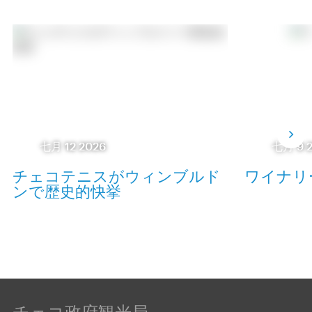
七月 12 2026
七月 9 
チェコテニスがウィンブルド
ワイナリ
ンで歴史的快挙
チェコ政府観光局