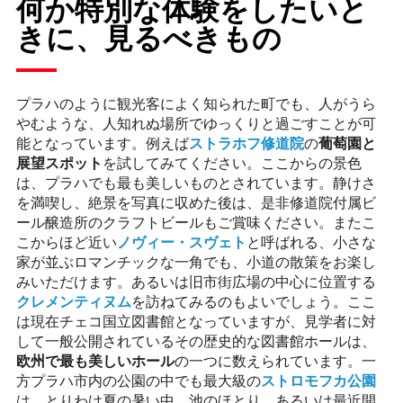
何か特別な体験をしたいと
きに、見るべきもの
プラハのように観光客によく知られた町でも、人がうら
やむような、人知れぬ場所でゆっくりと過ごすことが可
能となっています。例えば
ストラホフ修道院
の
葡萄園と
展望スポット
を試してみてください。ここからの景色
は、プラハでも最も美しいものとされています。静けさ
を満喫し、絶景を写真に収めた後は、是非修道院付属ビ
ール醸造所のクラフトビールもご賞味ください。またこ
こからほど近い
ノヴィー・スヴェト
と呼ばれる、小さな
家が並ぶロマンチックな一角でも、小道の散策をお楽し
みいただけます。あるいは旧市街広場の中心に位置する
クレメンティヌム
を訪ねてみるのもよいでしょう。ここ
は現在チェコ国立図書館となっていますが、見学者に対
して一般公開されているその歴史的な図書館ホールは、
欧州で最も美しいホール
の一つに数えられています。一
方プラハ市内の公園の中でも最大級の
ストロモフカ公園
は、とりわけ夏の暑い中、池のほとり、あるいは最近開