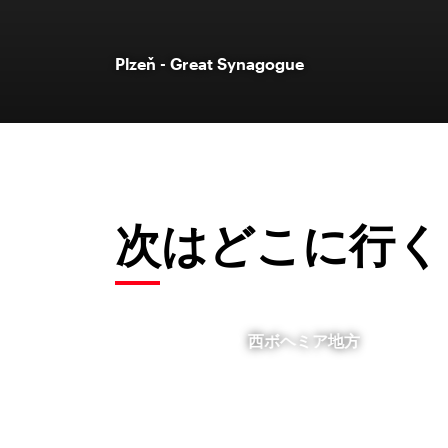
Plzeň - Great Synagogue
次はどこに行く
西ボヘミア地方