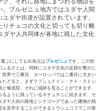
ーグ、それに路地にまつわる物語を
い。プルゼニュ地方ではユダヤ人関
ぶユダヤ街道が設置されています。
たりチェコの文化と切っても切り離
ユダヤ人共同体が各地に残した文化
を選ぶにしても出発点は
プルゼニュ
です。この世
のふるさとは、同時にユダヤ文化の足跡が豊かに
、世界で三番目、ヨーロッパでは二番目に大きい
をたどると、まずラプシュテイン・ナト・ストシ
地と修道院、それに城跡を見ることができます。
れるように残っているネチュチニに続きます。そ
ユダヤ人街の路地とシナゴーグであった建物が残
邸を見学することのできるトウシュコフでこの第