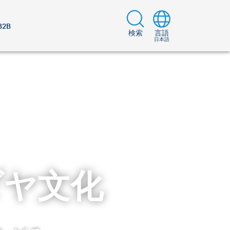
B2B
検索
言語
日本語
ダヤ文化