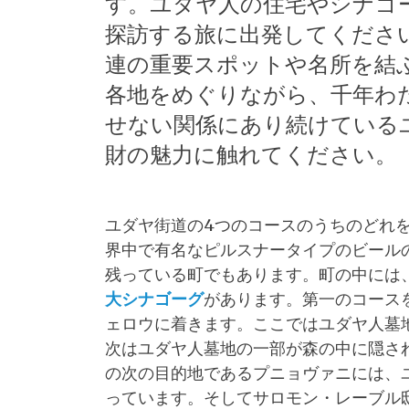
す。ユダヤ人の住宅やシナゴ
探訪する旅に出発してくださ
連の重要スポットや名所を結
各地をめぐりながら、千年わ
せない関係にあり続けている
財の魅力に触れてください。
ユダヤ街道の4つのコースのうちのどれ
界中で有名なピルスナータイプのビール
残っている町でもあります。町の中には
大シナゴーグ
があります。第一のコース
ェロウに着きます。ここではユダヤ人墓
次はユダヤ人墓地の一部が森の中に隠さ
の次の目的地であるプニョヴァニには、
っています。そしてサロモン・レーブル