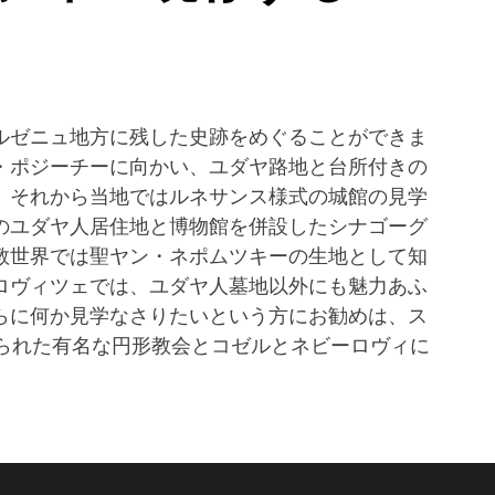
ルゼニュ地方に残した史跡をめぐることができま
・ポジーチーに向かい、ユダヤ路地と台所付きの
。それから当地ではルネサンス様式の城館の見学
のユダヤ人居住地と博物館を併設したシナゴーグ
教世界では聖ヤン・ネポムツキーの生地として知
ロヴィツェでは、ユダヤ人墓地以外にも魅力あふ
らに何か見学なさりたいという方にお勧めは、ス
てられた有名な円形教会とコゼルとネビーロヴィに