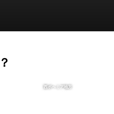
？
西ボヘミア地方