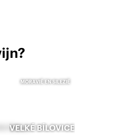
ijn?
MORAVIË EN SILEZIË
VELKÉ BÍLOVICE