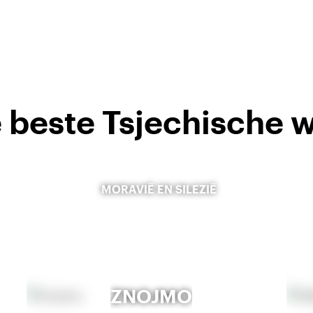
 beste Tsjechische w
MORAVIË EN SILEZIË
ZNOJMO