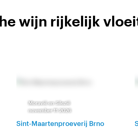
e wijn rijkelijk vloei
Moravië en Silezië
november 11 2026
Sint-Maartenproeverij Brno
S