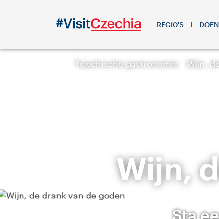
REGIO'S
DOEN
Tsjechische gastronomie
Wijn, d
Wijn, 
Sta ee