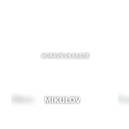
MORAVIË EN SILEZIË
MIKULOV