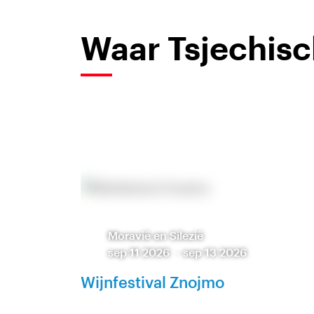
Waar Tsjechisch
Moravië en Silezië
sep 11 2026
-
sep 13 2026
Wijnfestival Znojmo