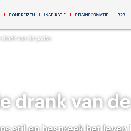
RONDREIZEN
INSPIRATIE
REISINFORMATIE
B2B
e drank van de goden
de drank van d
ns stil en bespreek het leven 