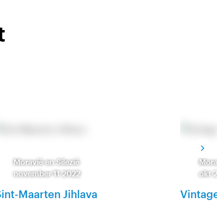
t
Moravië en Silezië
Mora
november 11 2022
okt 
int-Maarten Jihlava
Vintage