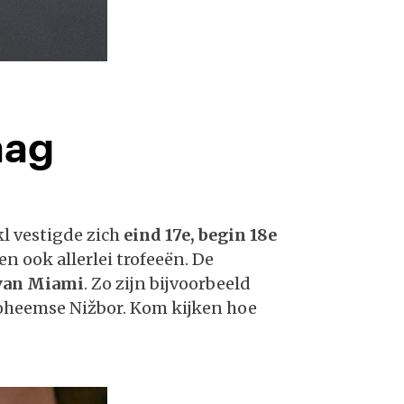
raag
kl vestigde zich
eind 17e, begin 18e
 ook allerlei trofeeën. De
 van Miami
. Zo zijn bijvoorbeeld
oheemse Nižbor. Kom kijken hoe