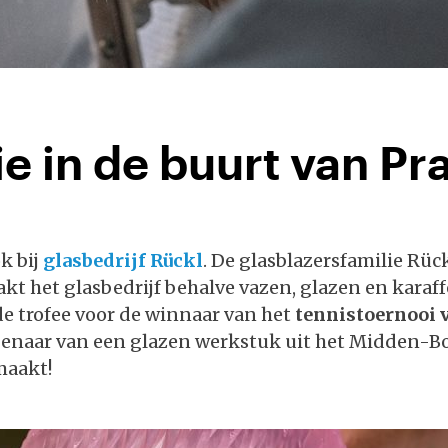
ie in de buurt van P
k bij
glasbedrijf Rückl
. De glasblazersfamilie Rüc
het glasbedrijf behalve vazen, glazen en karaffen
de trofee voor de winnaar van het
tennistoernooi
igenaar van een glazen werkstuk uit het Midden-B
maakt!