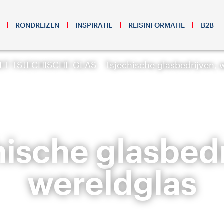
RONDREIZEN
INSPIRATIE
REISINFORMATIE
B2B
ET TSJECHISCHE GLAS
Tsjechische glasbedrijven, 
hische glasbedr
wereldglas