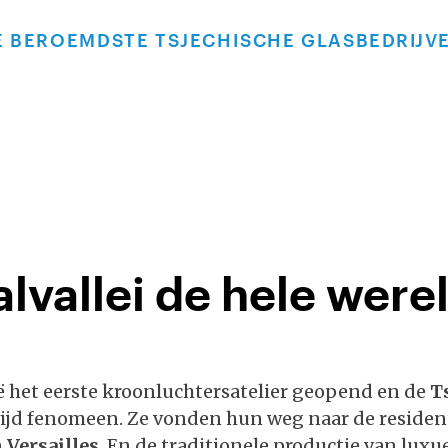
E BEROEMDSTE TSJECHISCHE GLASBEDRIJVE
alvallei de hele were
ë het eerste kroonluchtersatelier geopend en de
T
wijd fenomeen. Ze vonden hun weg naar de reside
n
Versailles
. En de traditionele productie van luxu