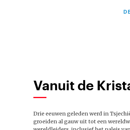
D
Vanuit de Krist
Drie eeuwen geleden werd in Tsjechi
groeiden al gauw uit tot een wereld
wereldleiders, inclusief het paleis va