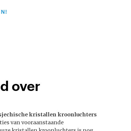
N!
ld over
sjechische kristallen kroonluchters
nties van vooraanstaande
euze kristallen kroonluchters is nog