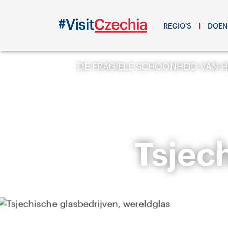
REGIO'S
DOEN
DE FRAGIELE SCHOONHEID VAN H
Tsjec