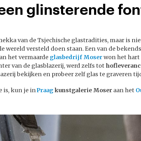
een glinsterende fon
mekka van de Tsjechische glastradities, maar is ni
e wereld versteld doen staan. Een van de bekendst
 van het vermaarde
glasbedrijf Moser
won het hart 
ter van de glasblazerij, werd zelfs tot
hofleveranci
erij bekijken en probeer zelf glas te graveren ti
 is, kun je in
Praag
kunstgalerie Moser
aan het
O