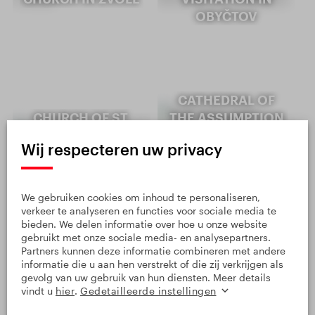
OBYČTOV
CATHEDRAL OF
CHURCH OF ST.
THE ASSUMPTION
PETER AND PAUL IN
OF THE VIRGIN
Wij respecteren uw privacy
BOBROVA
MARY AND ST.
JOHN THE BAPTI…
We gebruiken cookies om inhoud te personaliseren,
verkeer te analyseren en functies voor sociale media te
bieden. We delen informatie over hoe u onze website
ONTDEK MEER
gebruikt met onze sociale media- en analysepartners.
Partners kunnen deze informatie combineren met andere
informatie die u aan hen verstrekt of die zij verkrijgen als
gevolg van uw gebruik van hun diensten. Meer details
vindt u
hier
.
Gedetailleerde instellingen