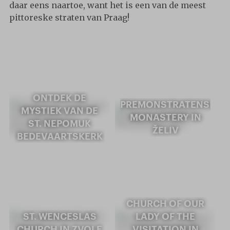
daar eens naartoe, want het is een van de meest
pittoreske straten van Praag!
ONTDEK DE
PREMONSTRATENSIAN
MYSTIEK VAN DE
MONASTERY IN
ST. NEPOMUK
ŽELIV
BEDEVAARTSKERK
CHURCH OF OUR
ST. WENCESLAS
LADY OF THE
CHURCH IN ZVOLE
VISITATION IN