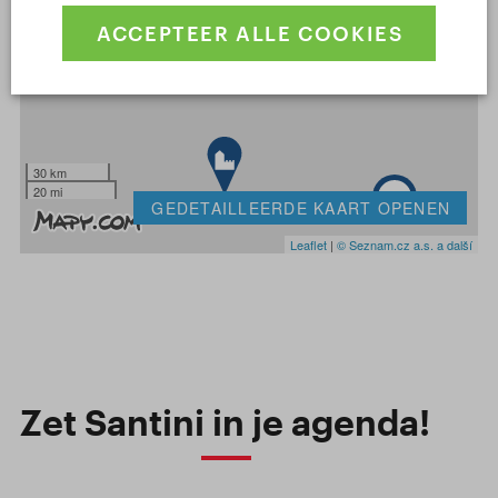
+
2
ACCEPTEER ALLE COOKIES
-
30 km
20 mi
4
GEDETAILLEERDE KAART OPENEN
Leaflet
|
© Seznam.cz a.s. a další
Zet Santini in je agenda!