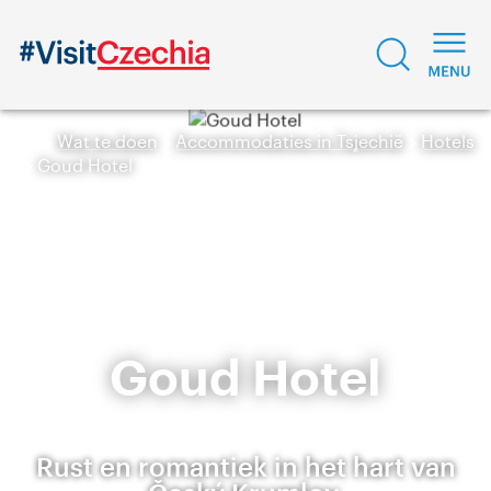
Wat te doen
Accommodaties in Tsjechië
Hotels
Goud Hotel
Goud Hotel
Rust en romantiek in het hart van