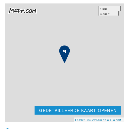
1 km
3000 ft
GEDETAILLEERDE KAART OPENEN
Leaflet
|
© Seznam.cz a.s. a další