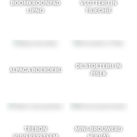
BOOMKROONPAD
VLOTTERIJ IN
LIPNO
TSJECHIË
DE STOETERIJ IN
ALPACA BOERDERIJ
PÍSEK
TŘEBOŇ
MINI-BROUWERIJ
VIJVERSYSTEEM
HULVÁT