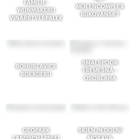
FAMILIE-
MOLENCOMPLEX
WIJNMAKERIJ
BUKOVANSKÝ
VINAŘSTVÍ ŠPALEK
SMALSPOOR
BOHUSLAVICE
TŘEMEŠNÁ –
BOERDERIJ
OSOBLAHA
GEOPARK
SKIËN IN DOLNÍ
LANDSCHAPSLEI
MORAVA