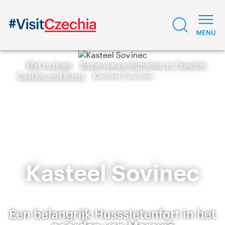
Wat te doen
Bezienswaardigheden in Tsjechië
Castles and Ruins
Kasteel Sovinec
Kasteel Sovinec
Een belangrijk Husssietenfort in het