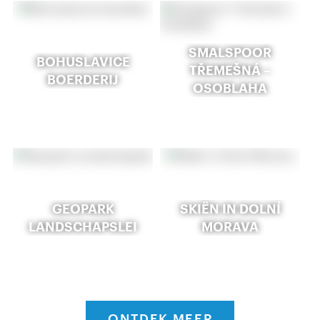
SMALSPOOR
BOHUSLAVICE
TŘEMEŠNÁ –
BOERDERIJ
OSOBLAHA
GEOPARK
SKIËN IN DOLNÍ
LANDSCHAPSLEI
MORAVA
ONTDEK MEER