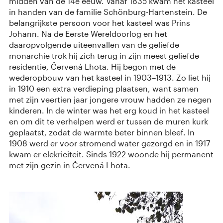
midden van de 14e eeuw. Vanaf 1835 kwam het kasteel
in handen van de familie Schönburg-Hartenstein. De
belangrijkste persoon voor het kasteel was Prins
Johann. Na de Eerste Wereldoorlog en het
daaropvolgende uiteenvallen van de geliefde
monarchie trok hij zich terug in zijn meest geliefde
residentie, Červená Lhota. Hij begon met de
wederopbouw van het kasteel in 1903–1913. Zo liet hij
in 1910 een extra verdieping plaatsen, want samen
met zijn veertien jaar jongere vrouw hadden ze negen
kinderen. In de winter was het erg koud in het kasteel
en om dit te verhelpen werd er tussen de muren kurk
geplaatst, zodat de warmte beter binnen bleef. In
1908 werd er voor stromend water gezorgd en in 1917
kwam er elekriciteit. Sinds 1922 woonde hij permanent
met zijn gezin in Červená Lhota.