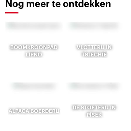
Nog meer te ontdekken
BOOMKROONPAD
VLOTTERIJ IN
LIPNO
TSJECHIË
DE STOETERIJ IN
ALPACA BOERDERIJ
PÍSEK