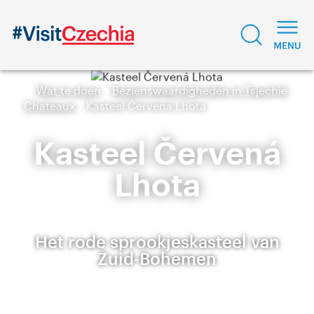
Wat te doen
Bezienswaardigheden in Tsjechië
Chateaux
Kasteel Červená Lhota
Kasteel Červená
Lhota
Het rode sprookjeskasteel van
Zuid-Bohemen