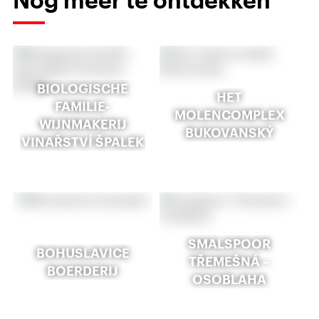
BIOLOGISCHE
HET
FAMILIE-
MOLENCOMPLEX
WIJNMAKERIJ
BUKOVANSKÝ
VINAŘSTVÍ ŠPALEK
SMALSPOOR
BOHUSLAVICE
TŘEMEŠNÁ –
BOERDERIJ
OSOBLAHA