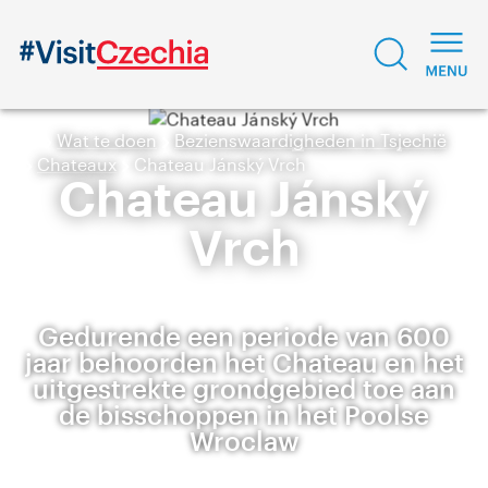
Wat te doen
Bezienswaardigheden in Tsjechië
Chateaux
Chateau Jánský Vrch
Chateau Jánský
Vrch
Gedurende een periode van 600
jaar behoorden het Chateau en het
uitgestrekte grondgebied toe aan
de bisschoppen in het Poolse
Wroclaw