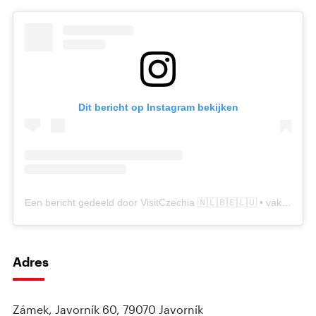
Dit bericht op Instagram bekijken
Een bericht gedeeld door VisitCzechia 🇳🇱🇧🇪🇱🇺 • vakantie Tsjechië (@visitczechia_nl)
Adres
Zámek, Javorník 60, 79070 Javorník