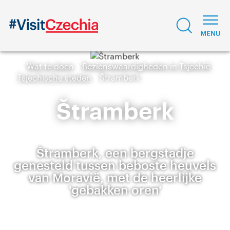
Wat te doen
Bezienswaardigheden in Tsjechië
Tsjechische steden
Štramberk
Štramberk
Štramberk, een bergstadje
genesteld tussen beboste heuvels
van Moravië, met de heerlijke
'gebakken oren'