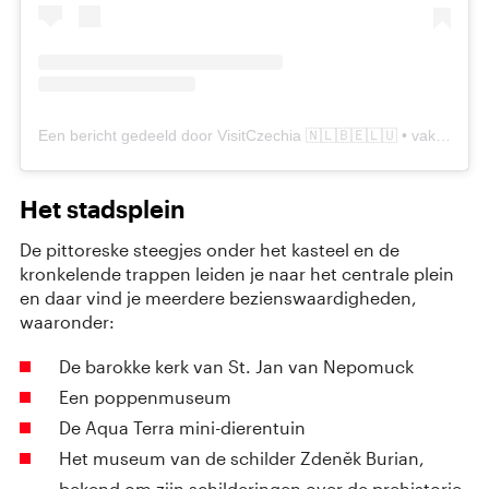
Een bericht gedeeld door VisitCzechia 🇳🇱🇧🇪🇱🇺 • vakantie Tsjechië (@visitczechia_nl)
Het stadsplein
De pittoreske steegjes onder het kasteel en de
kronkelende trappen leiden je naar het centrale plein
en daar vind je meerdere bezienswaardigheden,
waaronder:
De barokke kerk van St. Jan van Nepomuck
Een poppenmuseum
De Aqua Terra mini-dierentuin
Het museum van de schilder Zdeněk Burian,
bekend om zijn schilderingen over de prehistorie