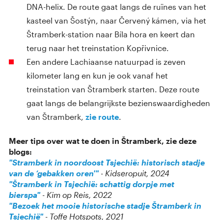
DNA-helix. De route gaat langs de ruïnes van het
kasteel van Šostýn, naar Červený kámen, via het
Štramberk-station naar Bíla hora en keert dan
terug naar het treinstation Kopřivnice.
Een andere Lachiaanse natuurpad is zeven
kilometer lang en kun je ook vanaf het
treinstation van Štramberk starten. Deze route
gaat langs de belangrijkste bezienswaardigheden
van Štramberk,
zie route
.
Meer tips over wat te doen in Štramberk, zie deze
blogs:
"Stramberk in noordoost Tsjechië: historisch stadje
van de ‘gebakken oren'"
- Kidseropuit, 2024
"Štramberk in Tsjechië: schattig dorpje met
bierspa"
- Kim op Reis, 2022
"Bezoek het mooie historische stadje Štramberk in
Tsjechië"
- Toffe Hotspots, 2021