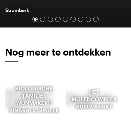
Štramberk
Nog meer te ontdekken
BIOLOGISCHE
HET
FAMILIE-
MOLENCOMPLEX
WIJNMAKERIJ
BUKOVANSKÝ
VINAŘSTVÍ ŠPALEK