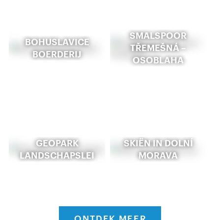
SMALSPOOR
BOHUSLAVICE
TŘEMEŠNÁ –
BOERDERIJ
OSOBLAHA
GEOPARK
SKIËN IN DOLNÍ
LANDSCHAPSLEI
MORAVA
ONTDEK MEER