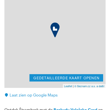
GEDETAILLEERDE KAART OPENEN
Leaflet
|
© Seznam.cz a.s. a další
Laat zien op Google Maps
Ontdek Štramberk met de
Beskydy Valašsko Card
en