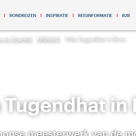
RONDREIZEN
INSPIRATIE
REISINFORMATIE
B2B
 in Tsjechië
UNESCO
Villa Tugendhat in Brno
a Tugendhat in
coonse meesterwerk van de m