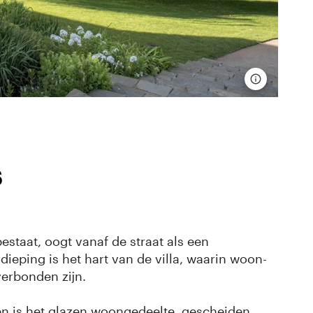
s
estaat, oogt vanaf de straat als een
ieping is het hart van de villa, waarin woon-
verbonden zijn.
n is het glazen woongedeelte, gescheiden