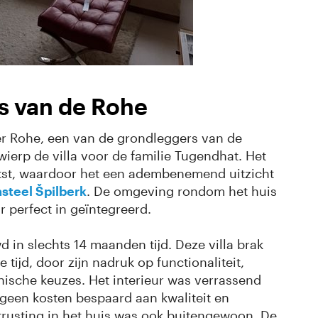
s van de Rohe
er Rohe, een van de grondleggers van de
erp de villa voor de familie Tugendhat. Het
tst, waardoor het een adembenemend uitzicht
asteel Špilberk
. De omgeving rondom het huis
ar perfect in geïntegreerd.
 in slechts 14 maanden tijd. Deze villa brak
tijd, door zijn nadruk op functionaliteit,
ische keuzes. Het interieur was verrassend
geen kosten bespaard aan kwaliteit en
trusting in het huis was ook buitengewoon. De