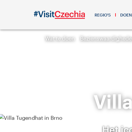
REGIO'S
DOEN
Wat te doen
Bezienswaardigheden
Vill
Het i