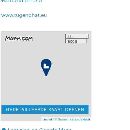
+420 515 511 015
www.tugendhat.eu
1 km
3000 ft
GEDETAILLEERDE KAART OPENEN
Leaflet
|
© Seznam.cz a.s. a další