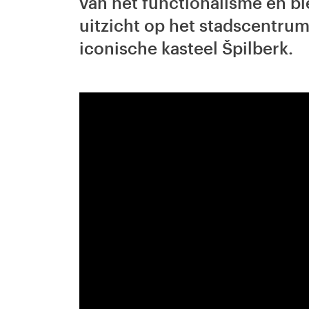
van het functionalisme en b
uitzicht op het stadscentrum
iconische kasteel Špilberk.