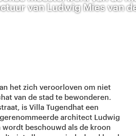
ectuur van Ludwig Mies van d
an het zich veroorloven om niet
chat van de stad te bewonderen.
raat, is Villa Tugendhat een
e gerenommeerde architect Ludwig
la wordt beschouwd als de kroon