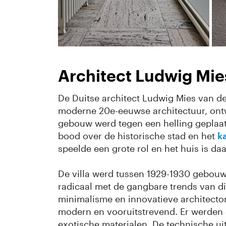
Architect Ludwig Mie
De Duitse architect Ludwig Mies van d
moderne 20e-eeuwse architectuur, ontwi
gebouw werd tegen een helling geplaa
bood over de historische stad en het
k
speelde een grote rol en het huis is da
De villa werd tussen 1929-1930 gebouwd
radicaal met de gangbare trends van die 
minimalisme en innovatieve architecton
modern en vooruitstrevend. ​Er werden 
exotische materialen. De technische ui