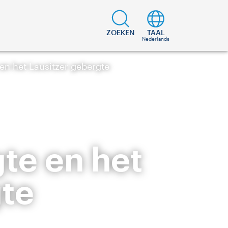
ZOEKEN
TAAL
Nederlands
n het Lausitzer gebergte
te en het
gte