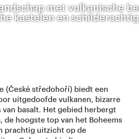
landschap met vulkanische be
che kastelen en schilderachti
 (České středohoří) biedt een
or uitgedoofde vulkanen, bizarre
 van basalt. Het gebied herbergt
, de hoogste top van het Boheems
 prachtig uitzicht op de