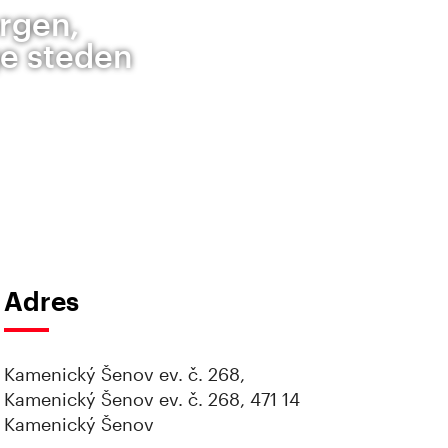
rgen,
ge steden
Adres
Kamenický Šenov ev. č. 268,
Kamenický Šenov ev. č. 268, 471 14
Kamenický Šenov