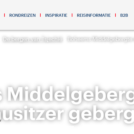
RONDREIZEN
INSPIRATIE
REISINFORMATIE
B2B
De bergen van Tsjechië
Boheems Middelgebergte e
Middelgeberg
usitzer geber