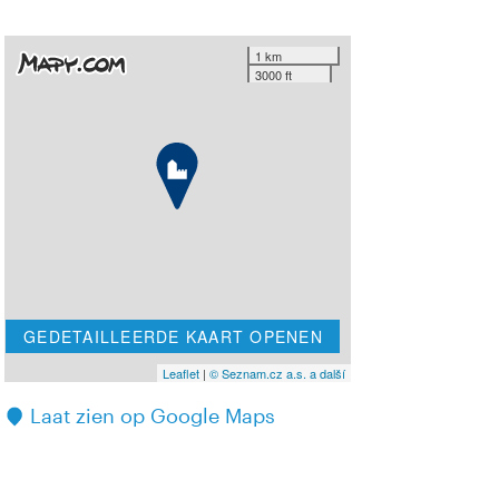
1 km
3000 ft
GEDETAILLEERDE KAART OPENEN
Leaflet
|
© Seznam.cz a.s. a další
Laat zien op Google Maps