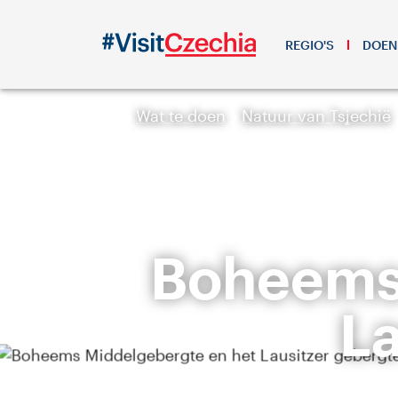
REGIO'S
DOEN
Wat te doen
Natuur van Tsjechië
Boheems 
La