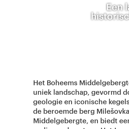
Een 
historis
Het Boheems Middelgebergte
uniek landschap, gevormd do
geologie en iconische kegels
de beroemde berg Milešovka
Middelgebergte, en biedt een