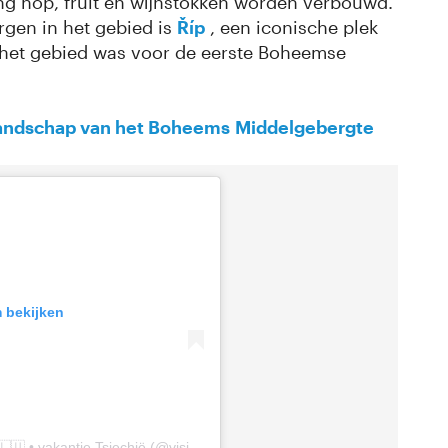
g hop, fruit en wijnstokken worden verbouwd.
rgen in het gebied is
Říp
, een iconische plek
 het gebied was voor de eerste Boheemse
t landschap van het Boheems
Middelgebergte
m bekijken
Een bericht gedeeld door VisitCzechia 🇳🇱🇧🇪🇱🇺 • vakantie Tsjechië (@visitczechia_nl)