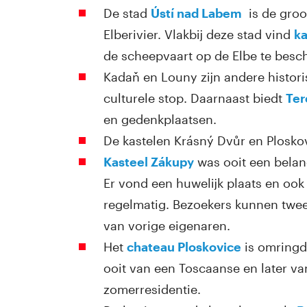
De stad
Ústí nad Labem
is de groot
Elberivier. Vlakbij deze stad vind
ka
de scheepvaart op de Elbe te besc
Kadaň en Louny zijn andere histori
culturele stop. Daarnaast biedt
Ter
en gedenkplaatsen.
De kastelen Krásný Dvůr en Plosko
Kasteel Zákupy
was ooit een belan
Er vond een huwelijk plaats en ook
regelmatig. Bezoekers kunnen twee
van vorige eigenaren.
Het
chateau Ploskovice
is omringd
ooit van een Toscaanse en later v
zomerresidentie.