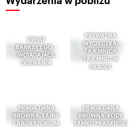
Wydarzenia w pobliżu
PRYWATNA
ŚWIAT
WYCIECZKA:
BANKSY'EGO –
TAJEMNICA
WCIĄGAJĄCE
TAJEMNIC W
DOZNANIA
PRADZE
PRAGA DANA
PRAGA DANA
BROWNA: TAJNE
BROWNA: KODY
LABORATORIUM
ZAMKU PRASKIEGO