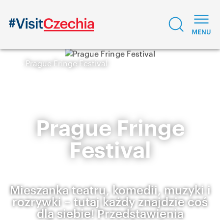
Prague Fringe Festival
Prague Fringe
Festival
Mieszanka teatru, komedii, muzyki i
rozrywki – tutaj każdy znajdzie coś
dla siebie! Przedstawienia