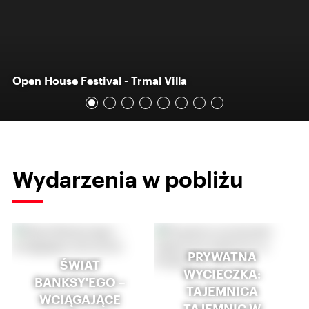
Open House Festival - Trmal Villa
Wydarzenia w pobliżu
PRYWATNA
ŚWIAT
WYCIECZKA:
BANKSY'EGO –
TAJEMNICA
WCIĄGAJĄCE
TAJEMNIC W