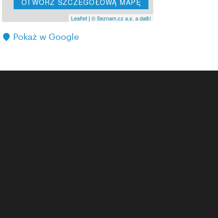
OTWÓRZ SZCZEGÓŁOWĄ MAPĘ
Leaflet
|
© Seznam.cz a.s. a další
Pokaż w Google