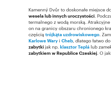
Kamenný Dvůr to doskonałe miejsce d
wesela lub innych uroczystości
. Podcz
termalnego z wodą morską. Atrakcyjne
on na granicy obszaru chronionego kr
częścią
trójkąta uzdrowiskowego
. Zam
Karlowe Wary
i
Cheb
, dlatego łatwo d
zabytki
jak np.
klasztor Teplá
lub zame
zabytkiem w Republice Czeskiej
. O ja