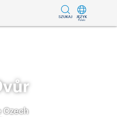
SZUKAJ
JĘZYK
Polski
Dvůr
e Czech