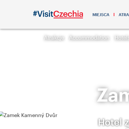
MIEJSCA
ATRA
Atrakcje
Accommodation
Hotel
Zam
Hotel 