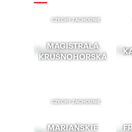
CZECHY ZACHODNIE
MAGISTRALA
K
KRUŠNOHORSKÁ
CZECHY ZACHODNIE
MARIAŃSKIE
F