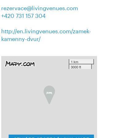
rezervace@livingvenues.com
+420 731 157 304
http://en.livingvenues.com/zamek-
kamenny-dvur/
1 km
3000 ft