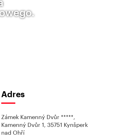
a
kowego.
Adres
Zámek Kamenný Dvůr *****,
Kamenný Dvůr 1, 35751 Kynšperk
nad Ohří