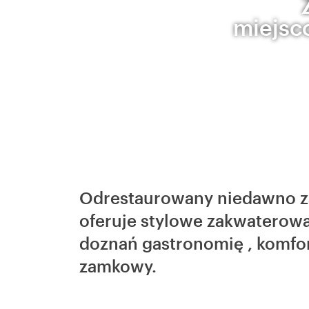
miejsc
Odrestaurowany niedawno 
oferuje stylowe zakwaterow
doznań gastronomię , komfor
zamkowy.