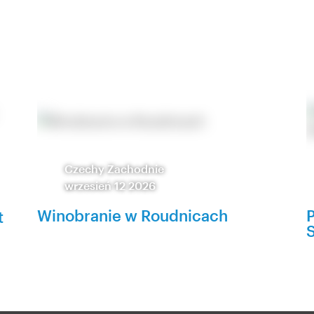
Czechy Zachodnie
wrzesień 12 2026
Winobranie w Roudnicach
P
t
S