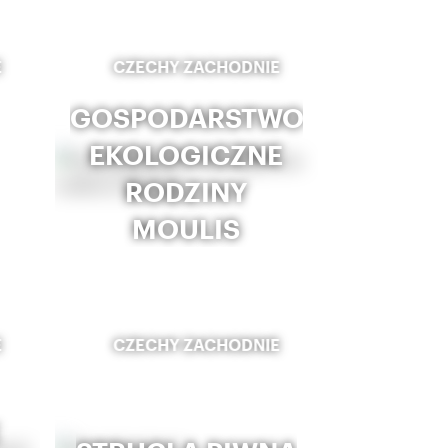
E
CZECHY ZACHODNIE
GOSPODARSTWO
EKOLOGICZNE
RODZINY
MOULIS
E
CZECHY ZACHODNIE