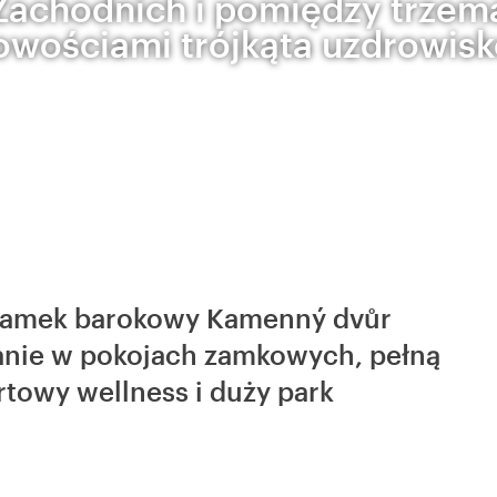
Zachodnich i pomiędzy trzem
owościami trójkąta uzdrowis
zamek barokowy Kamenný dvůr
anie w pokojach zamkowych, pełną
towy wellness i duży park