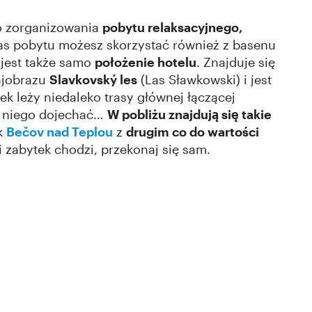
o zorganizowania
pobytu relaksacyjnego,
as pobytu możesz skorzystać również z basenu
 jest także samo
położenie hotelu
. Znajduje się
ajobrazu
Slavkovský les
(Las Sławkowski) i jest
ek leży niedaleko trasy głównej łączącej
o niego dojechać…
W pobliżu znajdują się takie
k
Bečov nad Teplou
z
drugim co do wartości
ki zabytek chodzi, przekonaj się sam.