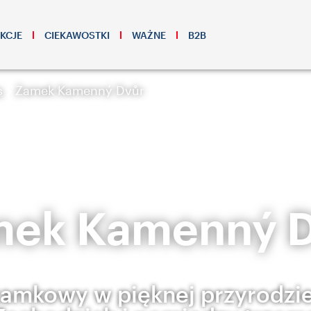
KCJE
CIEKAWOSTKI
WAŻNE
B2B
s
Zamek Kamenný Dvůr
ek Kamenný 
zamkowy w pięknej przyrodzi