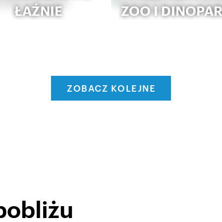
ŁAŹNIE
ZOO I DINOPA
ZOBACZ KOLEJNE
pobliżu