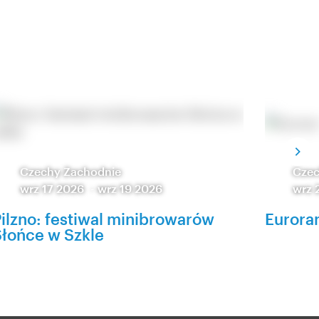
Czechy Zachodnie
Czec
wrz 17 2026
-
wrz 19 2026
wrz 
ilzno: festiwal minibrowarów
Eurora
łońce w Szkle