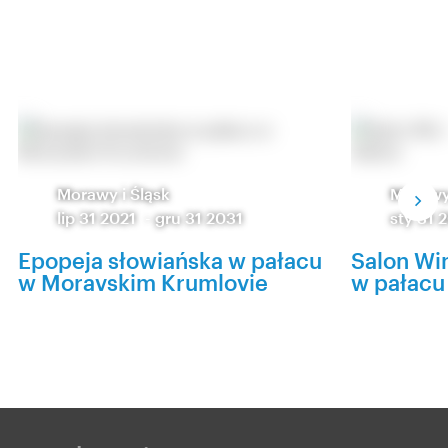
Morawy i Śląsk
Morawy 
lip 31 2021
-
gru 31 2031
sty 31 
Epopeja słowiańska w pałacu
Salon Win
w Moravskim Krumlovie
w pałacu 