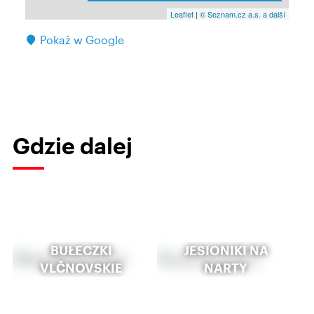
Leaflet
|
© Seznam.cz a.s. a další
Pokaż w Google
Gdzie dalej
BUŁECZKI
JESIONIKI NA
VLČNOVSKIE
NARTY