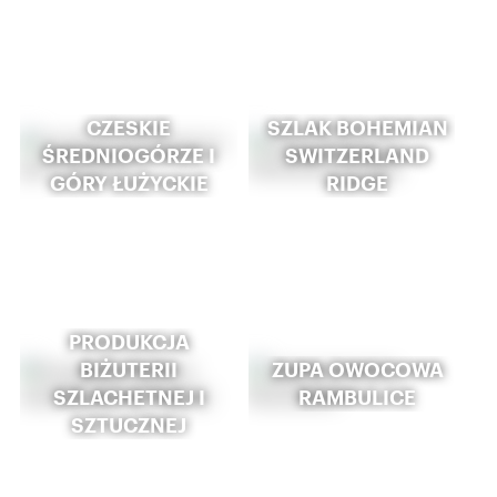
CZESKIE
SZLAK BOHEMIAN
ŚREDNIOGÓRZE I
SWITZERLAND
GÓRY ŁUŻYCKIE
RIDGE
PRODUKCJA
BIŻUTERII
ZUPA OWOCOWA
SZLACHETNEJ I
RAMBULICE
SZTUCZNEJ