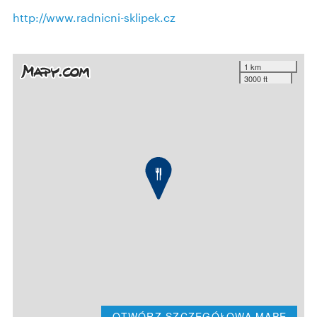
http://www.radnicni-sklipek.cz
1 km
3000 ft
OTWÓRZ SZCZEGÓŁOWĄ MAPĘ