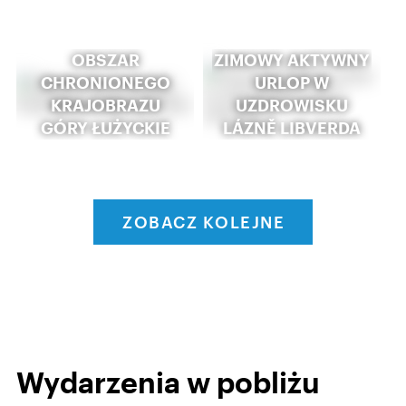
OBSZAR
ZIMOWY AKTYWNY
CHRONIONEGO
URLOP W
KRAJOBRAZU
UZDROWISKU
GÓRY ŁUŻYCKIE
LÁZNĚ LIBVERDA
ZOBACZ KOLEJNE
Wydarzenia w pobliżu