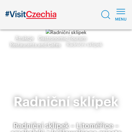
Atrakcje
Gastronomic Tourism
Restaurants and Cafes
Radniční sklípek
Radniční sklípek
Radniční sklípek – Litoměřice –