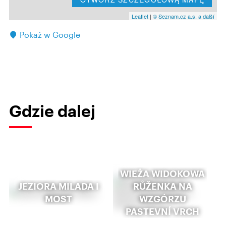
Leaflet
|
© Seznam.cz a.s. a další
Pokaż w Google
Gdzie dalej
WIEŻA WIDOKOWA
JEZIORA MILADA I
RŮŽENKA NA
MOST
WZGÓRZU
PASTEVNÍ VRCH