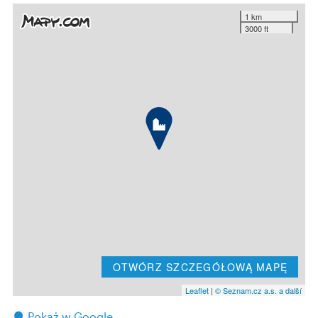
1 km
3000 ft
OTWÓRZ SZCZEGÓŁOWĄ MAPĘ
Leaflet
|
© Seznam.cz a.s. a další
Pokaż w Google