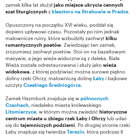
zamek kilka lat służył
jako miejsce ukrycia cennych
szat liturgicznych
z
klasztoru na Strahowie w Pradze
.
Opuszczony na początku XVI wieku, poddał się
dopiero upływowi czasu. Pozostały po nim jednak
malownicze ruiny, które wzbudziły zachwyt
kilku
romantycznych poetów
. Zwiedzając ten zamek,
zrozumiesz zachwyt poetów. Stoi on na bazaltowym
masywie, a jego wieże widoczne są z daleka. Biała
Wieża została odrestaurowana i służy jako
wieża
widokowa
, z której podziwiać można surowe piękno
doliny rzeki Ohrzy, malowniczą dolinę
Łaby
i bajkowe
szczyty
Czeskiego Średniogórza
.
Zamek Hazmburk znajduje się w
północnych
Czechach,
niedaleko miasta królewskiego
Litomierzyce
, w którym można zwiedzić
historyczne
centrum miasta u zbiegu rzek Łaby i Ohrzy
lub udać
się do
tajemniczych podziemi
. Po drugiej stronie rzeki
Łaby znajduje się twierdza
Terezín
, która podczas II