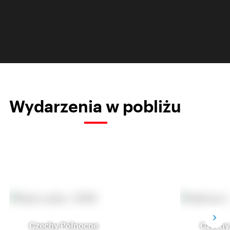
Wydarzenia w pobliżu
Czechy Północne
Czechy