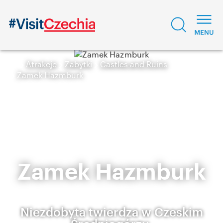
Atrakcje
Zabytki
Castles and Ruins
Zamek Hazmburk
Zamek Hazmburk
Niezdobyta twierdza w Czeskim