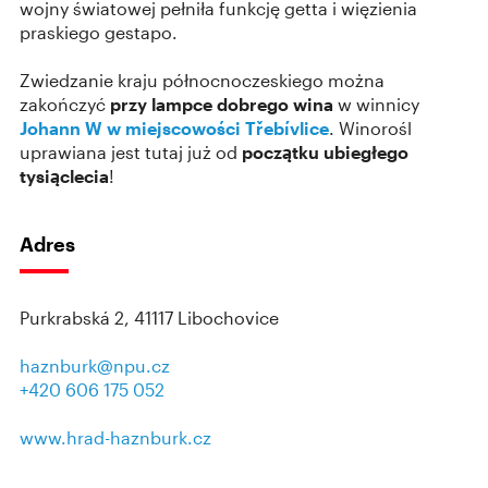
wojny światowej pełniła funkcję getta i więzienia
praskiego gestapo.
Zwiedzanie kraju północnoczeskiego można
zakończyć
przy lampce dobrego wina
w winnicy
Johann W w miejscowości Třebívlice
. Winorośl
uprawiana jest tutaj już od
początku ubiegłego
tysiąclecia
!
Adres
Purkrabská 2, 41117 Libochovice
haznburk@npu.cz
+420 606 175 052
www.hrad-haznburk.cz