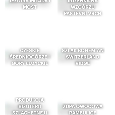
JEZIORA MILADA I
RŮŽENKA NA
MOST
WZGÓRZU
PASTEVNÍ VRCH
CZESKIE
SZLAK BOHEMIAN
ŚREDNIOGÓRZE I
SWITZERLAND
GÓRY ŁUŻYCKIE
RIDGE
PRODUKCJA
BIŻUTERII
ZUPA OWOCOWA
SZLACHETNEJ I
RAMBULICE