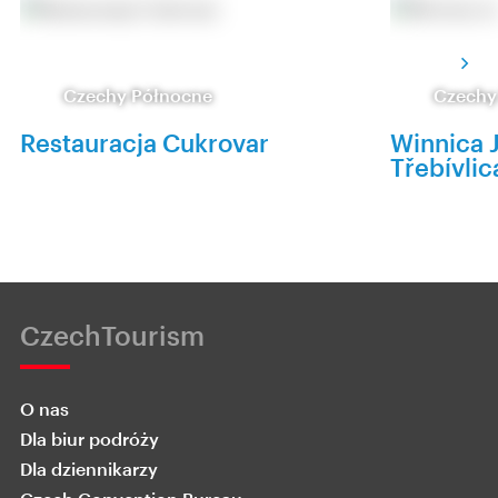
Czechy Północne
Czechy
Restauracja Cukrovar
Winnica 
Třebívli
CzechTourism
O nas
Dla biur podróży
Dla dziennikarzy