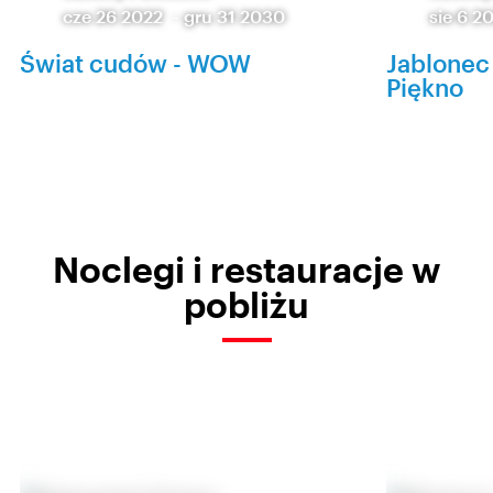
cze 26 2022
-
gru 31 2030
sie 6 2
Świat cudów - WOW
Jablonec
Piękno
Noclegi i restauracje w
pobliżu