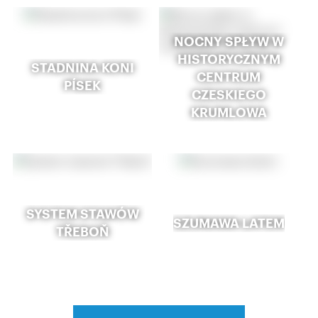
NOCNY SPŁYW W
HISTORYCZNYM
STADNINA KONI
CENTRUM
PÍSEK
CZESKIEGO
KRUMLOWA
SYSTEM STAWÓW
SZUMAWA LATEM
TŘEBOŇ