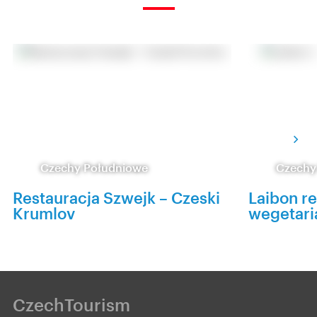
Czechy Południowe
Czechy
Restauracja Szwejk – Czeski
Laibon re
Krumlov
wegetari
CzechTourism