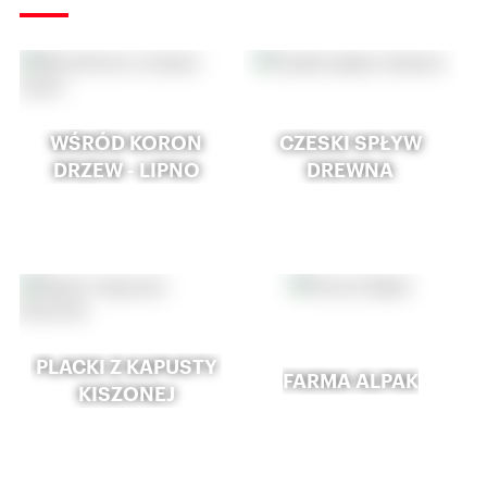
WŚRÓD KORON
CZESKI SPŁYW
DRZEW - LIPNO
DREWNA
PLACKI Z KAPUSTY
FARMA ALPAK
KISZONEJ