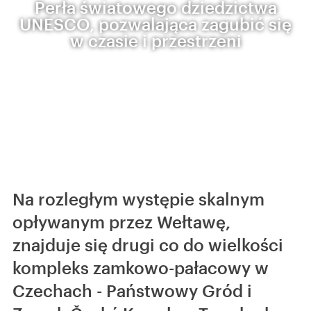
Perła światowego dziedzictwa
UNESCO, pozwalająca zagubić się
w czasie i przestrzeni
Na rozległym występie skalnym
opływanym przez Wełtawę,
znajduje się drugi co do wielkości
kompleks zamkowo-pałacowy w
Czechach - Państwowy Gród i