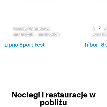
Czechy Południowe
Czechy
sie 14 2026
-
sie 23 2026
wrz 11 
Lipno Sport Fest
Tábor: S
Noclegi i restauracje w
pobliżu