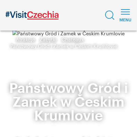
Atrakcje
Zabytki
Chateaux
Państwowy Gród i Zamek w Českim Krumlovie
Państwowy Gród i
Zamek w Českim
Krumlovie