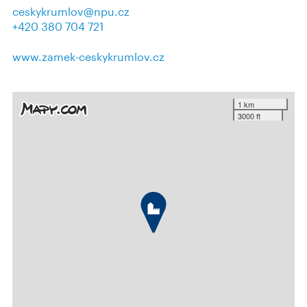
ceskykrumlov@npu.cz
+420 380 704 721
www.zamek-ceskykrumlov.cz
1 km
3000 ft