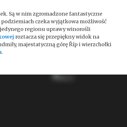
mek. Są w nim zgromadzone fantastyczne
go podziemiach czeka wyjątkowa możliwość
 jedynego regionu uprawy winorośli
kowej
roztacza się przepiękny widok na
udmiły, majestatyczną górę Říp i wierzchołki
a
.