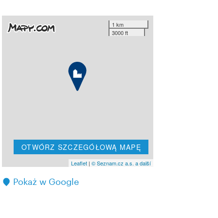
1 km
3000 ft
OTWÓRZ SZCZEGÓŁOWĄ MAPĘ
Leaflet
|
© Seznam.cz a.s. a další
Pokaż w Google