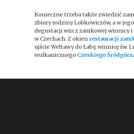
Konieczne trzeba także zwiedzić za
zbiory rodziny Lobkowiczów, a w je
degustacji win z zamkowej winnicy i
w Czechach. Z okien
restauracji zam
ujście Wełtawy do Łaby, winnicę św. L
wulkanicznego
Czeskiego Śródgórz