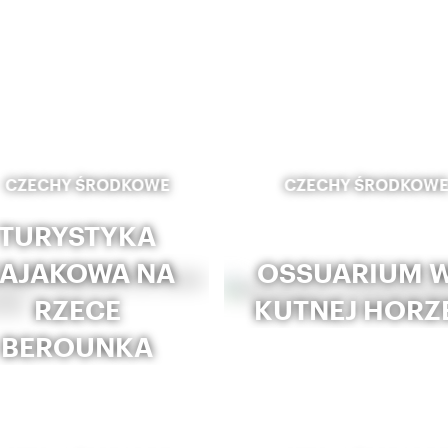
CZECHY ŚRODKOWE
CZECHY ŚRODKOW
TURYSTYKA
AJAKOWA NA
OSSUARIUM 
RZECE
KUTNEJ HORZ
BEROUNKA