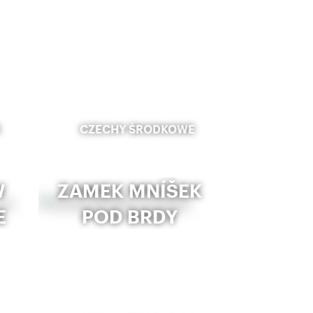
E
CZECHY ŚRODKOWE
W
ZAMEK MNÍŠEK
E
POD BRDY