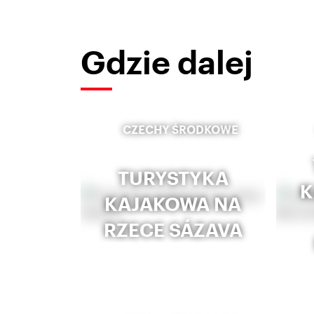
Gdzie dalej
CZECHY ŚRODKOWE
TURYSTYKA
K
KAJAKOWA NA
RZECE SÁZAVA