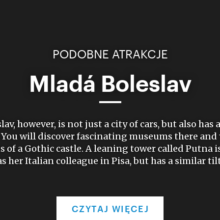
PODOBNE ATRAKCJE
Mladá Boleslav
av, however, is not just a city of cars, but also has 
. You will discover fascinating museums there and
ns of a Gothic castle. A leaning tower called Putna 
as her Italian colleague in Pisa, but has a similar tilt
CZYTAJ WIĘCEJ