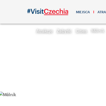
MIEJSCA
ATRA
Atrakcje
Zabytki
Cities
Mělník