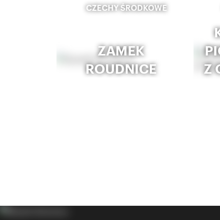
CZECHY ŚRODKOWE
ZAMEK
P
ROUDNICE
Z