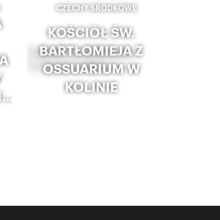
E
CZECHY ŚRODKOWE
A
KOŚCIÓŁ ŚW.
BARTŁOMIEJA Z
A
OSSUARIUM W
W
KOLINIE
I…