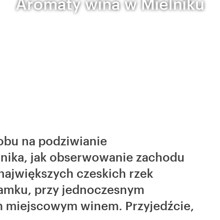
Aromaty wina w Mielniku
obu na podziwianie
lnika, jak obserwowanie zachodu
największych czeskich rzek
 zamku, przy jednoczesnym
m miejscowym winem. Przyjedźcie,