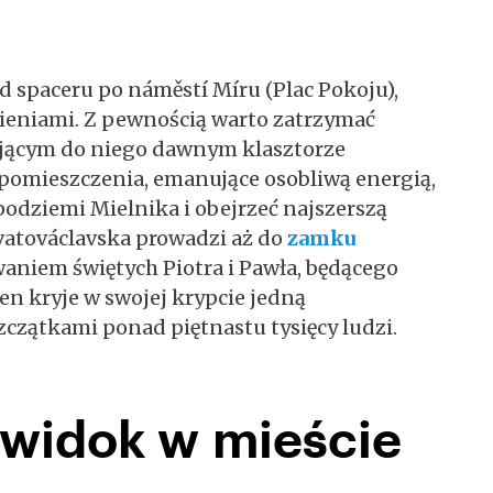
 spaceru po náměstí Míru (Plac Pokoju),
eniami. Z pewnością warto zatrzymać
ającym do niego dawnym klasztorze
 pomieszczenia, emanujące osobliwą energią,
podziemi Mielnika i obejrzeć najszerszą
Svatováclavska prowadzi aż do
zamku
waniem świętych Piotra i Pawła, będącego
n kryje w swojej krypcie jedną
szczątkami ponad piętnastu tysięcy ludzi.
 widok w mieście