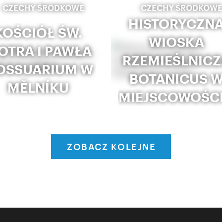
CZECHY ŚRODKOWE
CZECHY ŚRODKOW
HISTORYCZN
KOŚCIÓŁ ŚW.
WIOSKA
IOTRA I PAWŁA
RZEMIEŚLNICZ
 OSSUARIUM W
BOTANICUS 
MĚLNÍKU
MIEJSCOWOŚC
ZOBACZ KOLEJNE