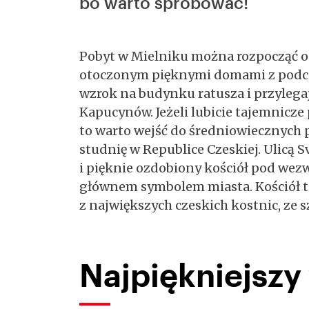
bo warto spróbować!
Pobyt w Mielniku można rozpocząć od
otoczonym pięknymi domami z podci
wzrok na budynku ratusza i przyleg
Kapucynów. Jeżeli lubicie tajemnicze
to warto wejść do średniowiecznych 
studnię w Republice Czeskiej. Ulicą 
i pięknie ozdobiony kościół pod wez
głównem symbolem miasta. Kościół te
z największych czeskich kostnic, ze 
Najpiękniejszy