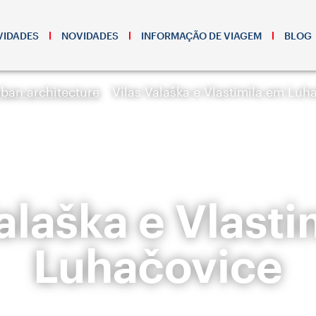
VIDADES
NOVIDADES
INFORMAÇÃO DE VIAGEM
BLOG
ban architecture
Vilas Valaška e Vlastimila em Luh
alaška e Vlast
Luhačovice