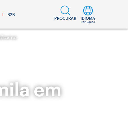
B2B
PROCURAR
IDIOMA
Português
ačovice
imila em