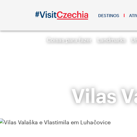
DESTINOS
ATI
Coisas para fazer
Landmarks
Ur
Vilas V