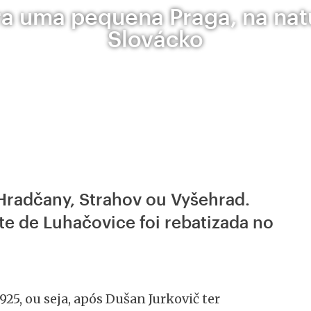
a uma pequena Praga, na nat
Slovácko
, Hradčany, Strahov ou Vyšehrad.
te de Luhačovice foi rebatizada no
925, ou seja, após Dušan Jurkovič ter