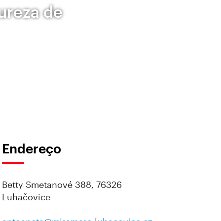
ureza de
Endereço
Betty Smetanové 388, 76326
Luhačovice