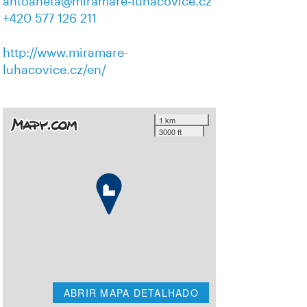
antoaneta@miramare-luhacovice.cz
+420 577 126 211
http://www.miramare-
luhacovice.cz/en/
1 km
3000 ft
ABRIR MAPA DETALHADO