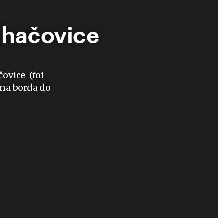
uhačovice
čovice (foi
na borda do