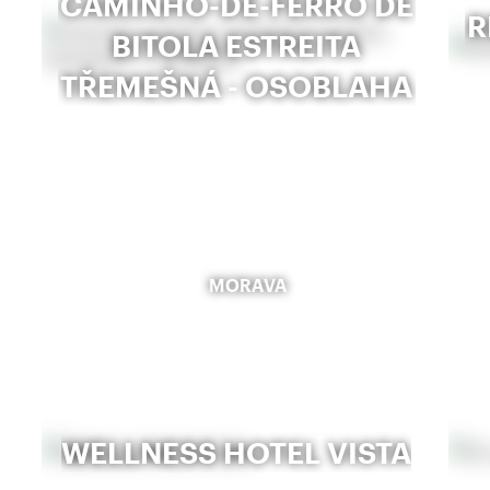
CAMINHO-DE-FERRO DE
R
BITOLA ESTREITA
TŘEMEŠNÁ - OSOBLAHA
MORAVA
WELLNESS HOTEL VISTA