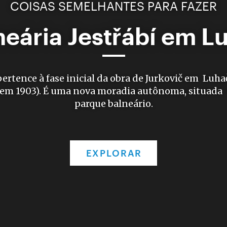
COISAS SEMELHANTES PARA FAZER
neária Jestřábí em L
ertence à fase inicial da obra de Jurkovič em Luha
 em 1903). É uma nova moradia autônoma, situada 
parque balneário.
EXPLORAR