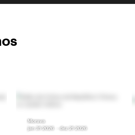
mos
Morava
jan 31 2026
-
dez 21 2026