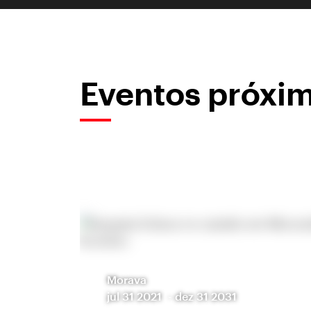
Eventos próxi
Morava
jul 31 2021
-
dez 31 2031