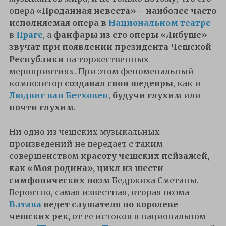
опера
«Проданная невеста» – наиболее часто
исполняемая опера в
Национальном театре
в
Праге
, а
фанфары из его оперы «Либуше»
звучат при появлении президента Чешской
Республики
на торжественных
мероприятиях. При этом феноменальный
композитор
создавал свои шедевры
, как и
Людвиг ван Бетховен
,
будучи глухим
или
почти глухим
.
Ни одно из чешских музыкальных
произведений не передает с таким
совершенством
красоту чешских пейзажей,
как «Моя родина», цикл из шести
симфонических поэм
Бедржиха Сметаны.
Вероятно, самая известная, вторая поэма
Влтава
ведет слушателя по королеве
чешских рек,
от ее истоков в национальном