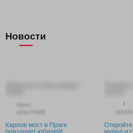
Новости
Прага
июль 7 2026
май 26
Карлов мост в Праге
Откройте
празднует юбилей!
мурал и с