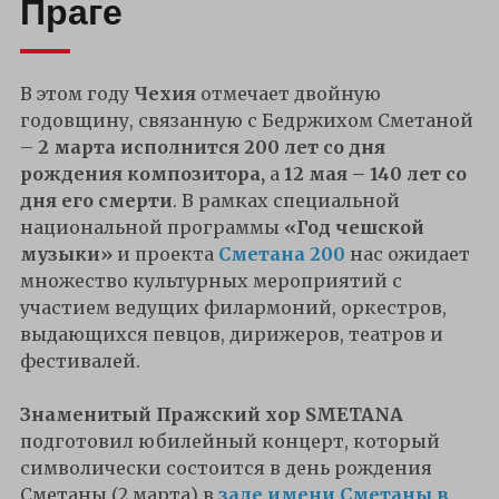
Праге
В этом году
Чехия
отмечает двойную
годовщину, связанную с Бедржихом Сметаной
–
2 марта исполнится 200 лет со дня
рождения композитора,
a
12 мая – 140 лет со
дня его смерти
. В рамках специальной
национальной программы
«Год чешской
музыки»
и проекта
Сметана 200
нас ожидает
множество культурных мероприятий с
участием ведущих филармоний, оркестров,
выдающихся певцов, дирижеров, театров и
фестивалей.
Знаменитый Пражский хор SMETANA
подготовил юбилейный концерт, который
символически состоится в день рождения
Сметаны (2 марта) в
зале имени Сметаны в