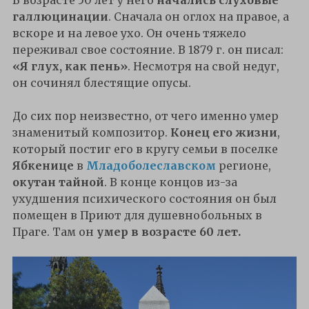
В возрасте 50 лет у него
начались слуховые
галлюцинации
. Сначала он оглох на правое, а
вскоре и на левое ухо. Он очень тяжело
переживал свое состояние. В 1879 г. он писал:
«Я глух, как пень»
. Несмотря на свой недуг,
он сочинял блестящие опусы.
До сих пор неизвестно, от чего именно умер
знаменитый композитор.
Конец его жизни
,
который постиг его в кругу семьи в поселке
Ябкенице
в
Младоболеславском
регионе,
окутан тайной
. В конце концов из-за
ухудшения психического состояния он был
помещен в Приют для душевнобольных в
Праге. Там он
умер в возрасте 60 лет.