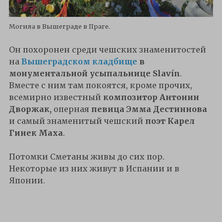
Могила в Вышеграде в Праге.
Он похоронен среди чешских знаменитостей
на
Вышеградском кладбище
в
монументальной усыпальнице Slavín
.
Вместе с ним там покоятся, кроме прочих,
всемирно известный
композитор Антонин
Дворжак,
оперная
певица Эмма Дестиннова
и самый знаменитый чешский
поэт Карел
Гинек Маха
.
Потомки Сметаны живы до сих пор.
Некоторые из них живут в Испании и в
Японии.