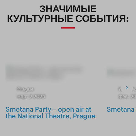
ЗНАЧИМЫЕ
КУЛЬТУРНЫЕ СОБЫТИЯ:
Prague
West B
март 2 2024
фев. 2
Smetana Party – open air at
Smetana 
the National Theatre, Prague