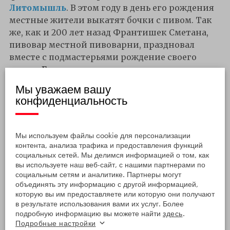
Литомышль
. В этом году в день его рождения
местные жители выкатят бочки с пивом. Так
же, как и 200 лет назад Франтишек Сметана,
пивовар местной пивоварни, праздновал
вместе с подмастерьями рождение своего
сына.
«Бедржишек»
, как звали композитора
дома, был его долгожданным первым сыном
Мы уважаем вашу
после многих дочерей
.
конфиденциальность
Мы используем файлы cookie для персонализации
контента, анализа трафика и предоставления функций
социальных сетей. Мы делимся информацией о том, как
вы используете наш веб-сайт, с нашими партнерами по
социальным сетям и аналитике. Партнеры могут
объединять эту информацию с другой информацией,
которую вы им предоставляете или которую они получают
в результате использования вами их услуг. Более
подробную информацию вы можете найти
здесь
.
Подробные настройки