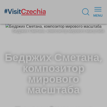
Бедржих Сметана, композитор мирового масштаба
Бедржих Сметана,
композитор
мирового
масштаба