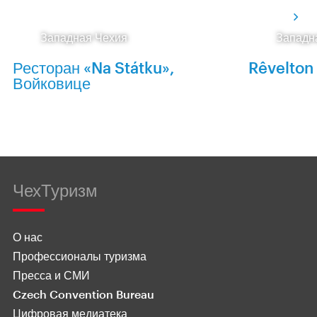
Западная Чехия
Западн
Ресторан «Na Státku»,
Rêvelton
Войковице
ЧехТуризм
О нас
Профессионалы туризма
Пресса и СМИ
Czech Convention Bureau
Цифровая медиатека