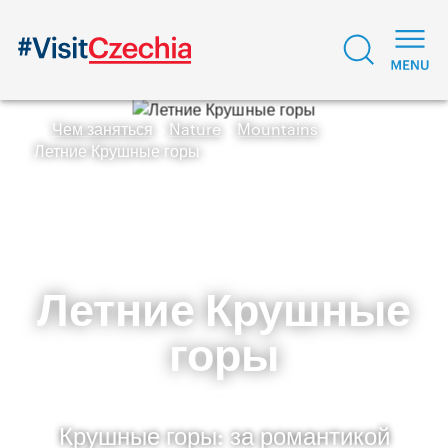
Чем заняться
Nature
Mountains
Летние Крушные горы
Летние Крушные
горы
Крушные горы: за романтикой