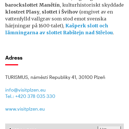
barockslottet Manětín
, kulturhistoriskt skyddade
klostret Plasy
,
slottet i Švihov
(omgivet av en
vattenfylld vallgrav som stod emot svenska
härjningar på 1600-talet),
Kašperk slott och
lämningarna av slottet Rabštejn nad Střelou
.
Adress
TURISMUS, náměstí Republiky 41, 30100 Plzeň
info@visitplzen.eu
Tel.: +420 378 035 330
www.visitplzen.eu
1 km