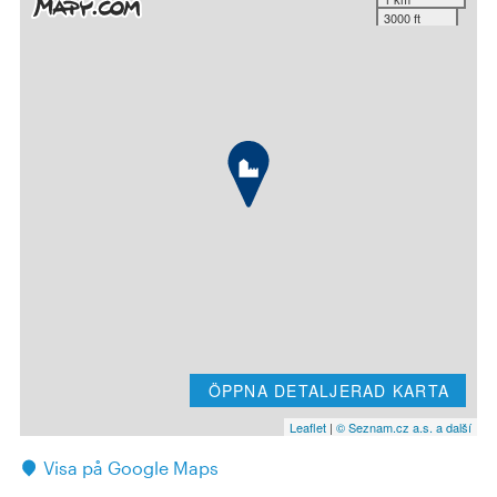
3000 ft
ÖPPNA DETALJERAD KARTA
Leaflet
|
© Seznam.cz a.s. a další
Visa på Google Maps