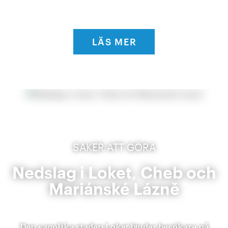
LÄS MER
SAKER ATT GÖRA
Nedslag i Loket, Cheb och
Mariánské Lázně
Den sagolika staden Loket bjuder besökare på