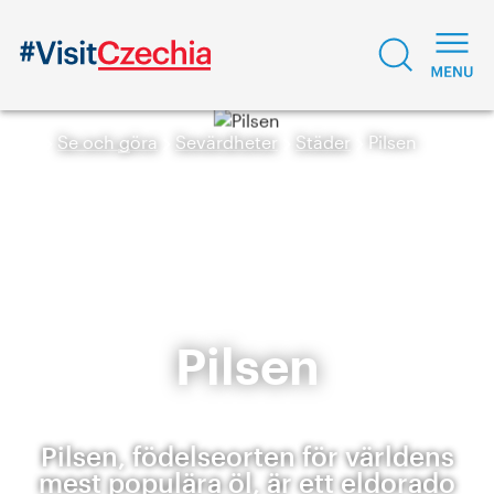
Se och göra
Sevärdheter
Städer
Pilsen
Pilsen
Pilsen, födelseorten för världens
mest populära öl, är ett eldorado