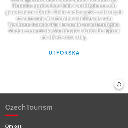
filmiska upplevelser både i verkligheten och
genom James Bond. Chebs vackra gator och torg är
ett sant nöje att utforska och klassas som
Tjeckiens kanske bäst bevarade turisthemlighet.
Medan romantiska Mariánské Lázněs får hjärtat
att slå ett extra slag.
UTFORSKA
CzechTourism
Om oss