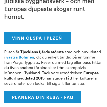
judiska byggnadsverk – och med
Europas djupaste skogar runt
hörnet.
VINN ÖLSPA I PLZEŇ
Pilsen är
Tjeckiens fjärde största
stad och huvudstad
i
västra Böhmen
, dit du enkelt tar dig på en timme
från Prags flygplats. Reser du med tåg eller buss hittar
du även snabba förbindelser från exempelvis
München i Tyskland. Tack vare utmärkelsen
Europas
kulturhuvudstad 2015
har staden fått fler kulturella
sevärdheter och lockar till sig allt fler turister.
PLANERA DIN RESA - FAQ