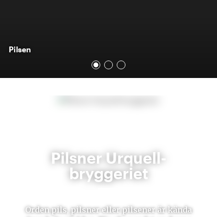
Pilsen
Pilsner Urquell-
bryggeriet
Orden pils, pilsner eller pilsener är kända