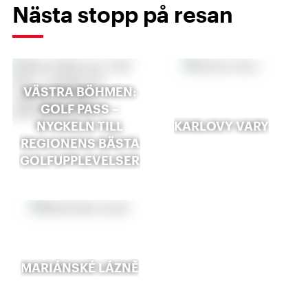
Nästa stopp på resan
VÄSTRA BÖHMEN:
GOLF PASS –
NYCKELN TILL
KARLOVY VARY
REGIONENS BÄSTA
GOLFUPPLEVELSER
MARIÁNSKÉ LÁZNĚ