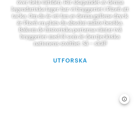
över hela världen. För skapandet av denna
legendariska lager har vi bryggeriet i Plzeň att
tacka. Om du är ett fan av denna gyllene dryck
är Plzeň en plats du absolut måste besöka.
Bakom de historiska portarna väntar två
bryggerier med öl som är den tjeckiska
nationens stolthet. Så – skål!
UTFORSKA