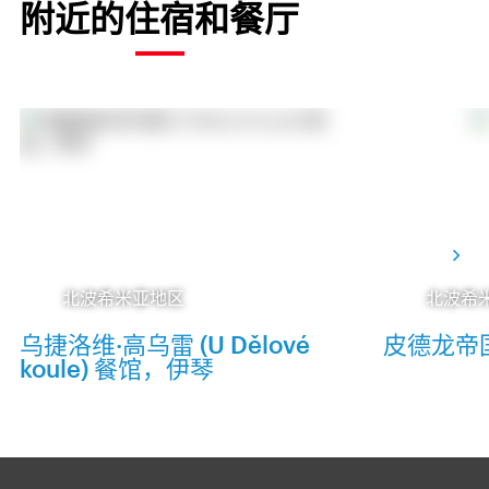
附近的住宿和餐厅
北波希米亚地区
北波希
乌捷洛维·高乌雷 (U Dělové
皮德龙帝
koule) 餐馆，伊琴