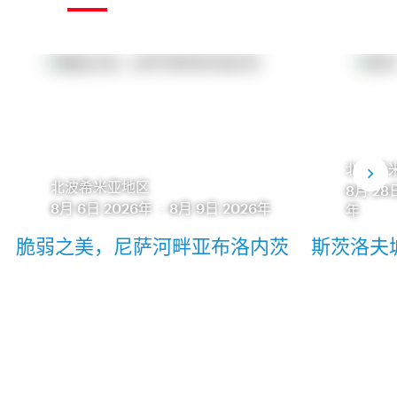
北波希
北波希米亚地区
8月 28
8月 6日 2026年
-
8月 9日 2026年
年
脆弱之美，尼萨河畔亚布洛内茨
斯茨洛夫