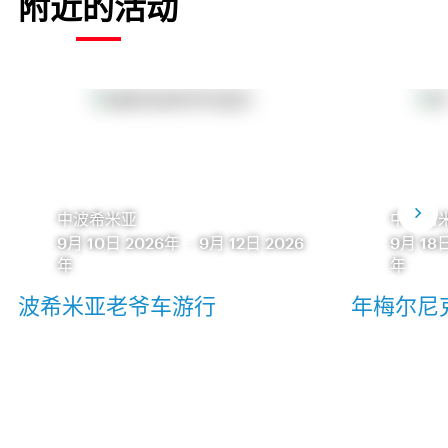
附近的活动
中波希米亚
中波希
9月 10日 2026年
-
9月 12日 2026
9月 18
年
年
波希米亚老爷车游行
年梅尔尼