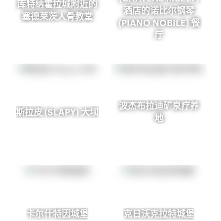
库特纳霍拉城附近的
酒店的诺比尔钢琴
塞德莱茨人骨教堂
(PIANO NOBILE) 餐
厅
波杰布拉迪矿泉疗养
斯拉皮 (SLAPY) 大坝
地
卡尔什特因城堡
克日沃克拉特城堡