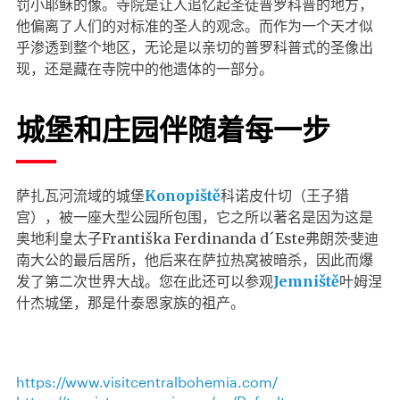
罚小耶稣的像。寺院是让人追忆起圣徒普罗科普的地方，
他偏离了人们的对标准的圣人的观念。而作为一个天才似
乎渗透到整个地区，无论是以亲切的普罗科普式的圣像出
现，还是藏在寺院中的他遗体的一部分。
城堡和庄园伴随着每一步
萨扎瓦河流域的城堡
Konopiště
科诺皮什切（王子猎
宫），被一座大型公园所包围，它之所以著名是因为这是
奥地利皇太子Františka Ferdinanda d´Este弗朗茨·斐迪
南大公的最后居所，他后来在萨拉热窝被暗杀，因此而爆
发了第二次世界大战。您在此还可以参观
Jemniště
叶姆涅
什杰城堡，那是什泰恩家族的祖产。
https://www.visitcentralbohemia.com/