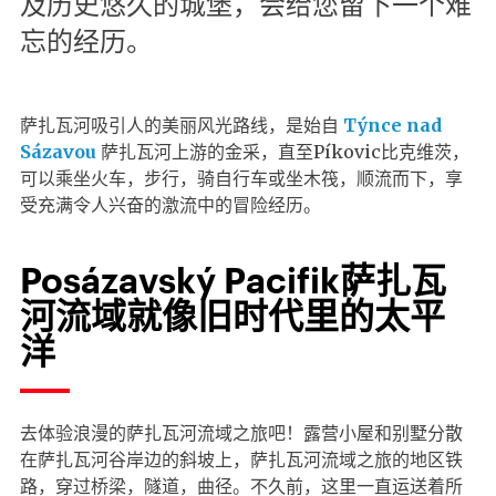
及历史悠久的城堡，会给您留下一个难
忘的经历。
萨扎瓦河吸引人的美丽风光路线，是始自
Týnce nad
Sázavou
萨扎瓦河上游的金采，直至Píkovic比克维茨，
可以乘坐火车，步行，骑自行车或坐木筏，顺流而下，享
受充满令人兴奋的激流中的冒险经历。
Posázavský Pacifik萨扎瓦
河流域就像旧时代里的太平
洋
去体验浪漫的萨扎瓦河流域之旅吧！露营小屋和别墅分散
在萨扎瓦河谷岸边的斜坡上，萨扎瓦河流域之旅的地区铁
路，穿过桥梁，隧道，曲径。不久前，这里一直运送着所