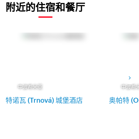
附近的住宿和餐厅
中波希米亚
中波希
特诺瓦 (Trnová) 城堡酒店
奥帕特 (