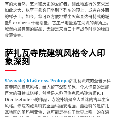
有的大自然，艺术和历史的爱好者。到此地旅行的需求是
如此之大，以至于乘客们坐到了列车的顶上，或者在外面
的梯子上。如今，您可以方便地乘坐火车直达哥特式的城
堡Šternberk 什泰恩堡，它庄严地坐落在河流的海角上。
城堡内最有趣的展品，无疑是来自三十年战争时期的版画
收藏集锦。
萨扎瓦寺院建筑风格令人印
象深刻
Sázavský klášter sv. Prokopa
萨扎瓦流域的圣普罗科
普寺院的建筑风格，给人留下深刻印象，令人惊奇的是那
巨大的哥特式塔楼，然后是人称巴洛克风格建筑师K. I.
Dientzehofera的作品，寺院外墙是令人着迷的古典主义
风格。寺院内藏哥特式壁画玛丽安组画，最独特的是萨扎
瓦地区的圣玛利亚像，这可能是存在于世界上唯一的在惩