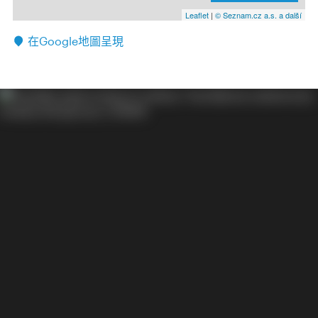
Leaflet
|
© Seznam.cz a.s. a další
在Google地圖呈現