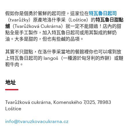
假如你是個勇於嘗鮮的起司控，這家位在
特瓦魯日起司
（tvarůžky）原產地洛什季采（Loštice）的
特瓦魯日甜點
舖
（Tvarůžková Cukrárna）就一定不能錯過！店內的甜
點全是手工製作，加入特瓦魯日起司或用其製成的鮮奶
油。大多是甜的，但也有些鹹的品項。
其實不只甜點，在洛什季采當地的餐館裡你也可以嚐到放
上特瓦魯日起司的 langoš（一種源於匈牙利的炸餅）或韃
靼牛肉。
地址
Tvarůžková cukrárna, Komenského 7/325, 78983
Loštice
info@tvaruzkovacukrarna.cz