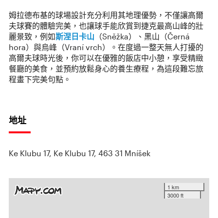
姆拉德布基的球場設計充分利用其地理優勢，不僅讓高爾
夫球賽的體驗完美，也讓球手能欣賞到捷克最高山峰的壯
麗景致，例如
斯涅日卡山
（Sněžka）、黑山（Černá
hora）與烏峰（Vraní vrch）。在度過一整天無人打擾的
高爾夫球時光後，你可以在優雅的飯店中小憩，享受精緻
餐廳的美食，並預約放鬆身心的養生療程，為這段難忘旅
程畫下完美句點。
地址
Ke Klubu 17, Ke Klubu 17, 463 31 Mníšek
1 km
3000 ft