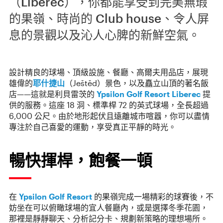
（Liberec），你都能享受到完美無瑕
的果嶺、時尚的 Club house、令人屏
息的景觀以及沁人心脾的新鮮空氣。
設計精良的球場、頂級設施、餐廳、高爾夫用品店，展現
雄偉的
耶什捷山
（Ještěd）景色，以及矗立山頂的著名飯
店——這就是利貝雷茨的
Ypsilon Golf Resort Liberec
提
供的服務。這座 18 洞、標準桿 72 的英式球場，全長超過
6,000 公尺。由於地形起伏且遠離城市喧囂，你可以盡情
專注於自己喜愛的運動，享受真正平靜的時光。
暢快揮桿，飽餐一頓
在
Ypsilon Golf Resort
的果嶺完成一場精彩的球賽後，不
妨坐在可以俯瞰球場的宜人餐廳內，或是選擇冬季花園，
那裡是靜靜聊天、分析記分卡、規劃新策略的理想場所。