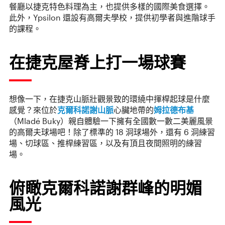
餐廳以捷克特色料理為主，也提供多樣的國際美食選擇。
此外，Ypsilon 還設有高爾夫學校，提供初學者與進階球手
的課程。
在捷克屋脊上打一場球賽
想像一下，在捷克山脈壯觀景致的環繞中揮桿起球是什麼
感覺？來位於
克爾科諾謝山脈
心臟地帶的
姆拉德布基
（Mladé Buky）親自體驗一下擁有全國數一數二美麗風景
的高爾夫球場吧！除了標準的 18 洞球場外，還有 6 洞練習
場、切球區、推桿練習區，以及有頂且夜間照明的練習
場。
俯瞰克爾科諾謝群峰的明媚
風光