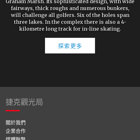
Graham Marsh. Its sophisticated design, with wide
fairways, thick roughs and numerous bunkers,
will challenge all golfers. Six of the holes span
three lakes. In the complex there is also a 4-
kilometre long track for in-line skating.
探索更多
捷克觀光局
關於我們
企業合作
媒體聯繫