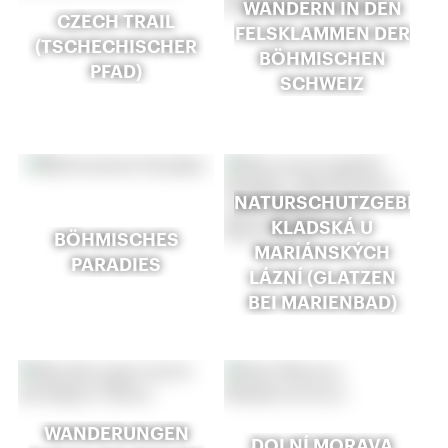
WANDERN IN DEN
CZECH TRAIL
FELSKLAMMEN DER
(TSCHECHISCHER
BÖHMISCHEN
PFAD)
SCHWEIZ
NATURSCHUTZGEBIET
KLADSKÁ U
BÖHMISCHES
MARIÁNSKÝCH
PARADIES
LÁZNÍ (GLATZEN
BEI MARIENBAD)
WANDERUNGEN
DOLNÍ MORAVA