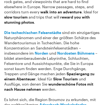
rock gates, and viewpoints that are hard to find
elsewhere in Europe. Narrow passages, steps, and
corridors turn every
walk into an adventure
. Ideal for
slow tourism
and trips that will
reward you with
stunning photos
.
Die tschechischen Felsenstädte
sind ein einzigartiges
Naturphänomen und einer der größten Schätze des
Wandertourismus in Tschechien. Die hohe
Konzentration an Sandsteinfelsenstädten –
insbesondere im
Norden
und
Nordosten Böhmens
–
bildet atemberaubende Labyrinthe, Schluchten,
Felsentore und Aussichtspunkte, die Sie in Europa
sonst kaum finden werden. Enge Durchgänge,
Treppen und Gänge machen jeden
Spaziergang zu
einem Abenteuer
. Ideal für
Slow Tourism
und
Ausflüge, von denen Sie
wunderschöne Fotos mit
nach Hause nehmen
werden.
Es lohnt sich, die Region Broumov zu erkunden, mit
der weltberühmten
Adersbach-Weckelsdorfer