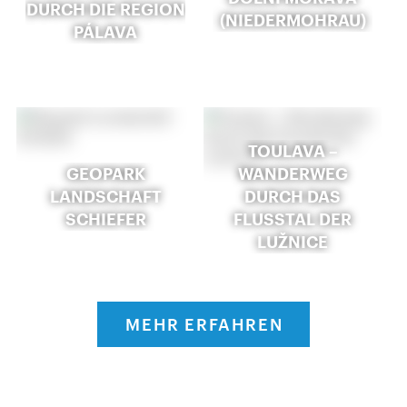
DURCH DIE REGION
(NIEDERMOHRAU)
PÁLAVA
TOULAVA –
GEOPARK
WANDERWEG
LANDSCHAFT
DURCH DAS
SCHIEFER
FLUSSTAL DER
LUŽNICE
MEHR ERFAHREN