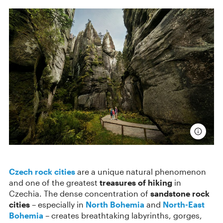
Czech rock cities
are a unique natural phenomenon
and one of the greatest
treasures of hiking
in
Czechia. The dense concentration of
sandstone rock
cities
– especially in
North Bohemia
and
North-East
Bohemia
– creates breathtaking labyrinths, gorges,