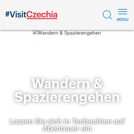
Wandern &
Spazierengehen
Lassen Sie sich in Tschechien auf
Abenteuer ein