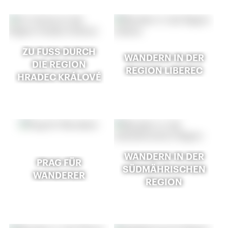
ZU FUSS DURCH D
WANDERN IN DER
IE REGION H
REGION LIBEREC
RADEC KRÁLOVÉ
WANDERN IN DER
PRAG FÜR
SÜDMÄHRISCHEN
WANDERER
REGION