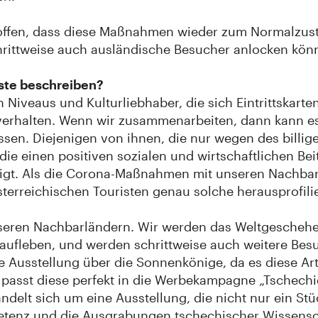
ffen, dass diese Maßnahmen wieder zum Normalzust
hrittweise auch ausländische Besucher anlocken kön
ste beschreiben?
 Niveaus und Kulturliebhaber, die sich Eintrittskar
verhalten. Wenn wir zusammenarbeiten, dann kann es
ssen. Diejenigen von ihnen, die nur wegen des billi
die einen positiven sozialen und wirtschaftlichen Bei
zeigt. Als die Corona-Maßnahmen mit unseren Nachb
erreichischen Touristen genau solche herausprofilie
unseren Nachbarländern. Wir werden das Weltgescheh
aufleben, und werden schrittweise auch weitere Besu
e Ausstellung über die Sonnenkönige, da es diese Art
h passt diese perfekt in die Werbekampagne „Tschechi
delt sich um eine Ausstellung, die nicht nur ein St
tenz und die Ausgrabungen tschechischer Wissenscha