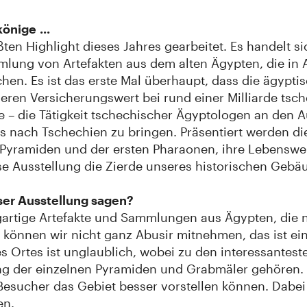
önige ...
ßten Highlight dieses Jahres gearbeitet. Es handelt s
mlung von Artefakten aus dem alten Ägypten, die in 
hen. Es ist das erste Mal überhaupt, dass die ägypt
deren Versicherungswert bei rund einer Milliarde tsch
iele – die Tätigkeit tschechischer Ägyptologen an de
ns nach Tschechien zu bringen. Präsentiert werden d
n Pyramiden und der ersten Pharaonen, ihre Lebenswe
ese Ausstellung die Zierde unseres historischen Gebä
ser Ausstellung sagen?
zigartige Artefakte und Sammlungen aus Ägypten, die
 können wir nicht ganz Abusir mitnehmen, das ist ei
s Ortes ist unglaublich, wobei zu den interessantes
der einzelnen Pyramiden und Grabmäler gehören. Und
Besucher das Gebiet besser vorstellen können. Dabei 
en.