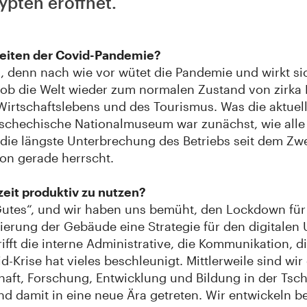
ypten eröffnet.
eiten der Covid-Pandemie?
i, denn nach wie vor wütet die Pandemie und wirkt sic
e, ob die Welt wieder zum normalen Zustand von zirka
Wirtschaftslebens und des Tourismus. Was die aktuelle
 tschechische Nationalmuseum war zunächst, wie al
die längste Unterbrechung des Betriebs seit dem Zwe
ion gerade herrscht.
zeit produktiv zu nutzen?
 Gutes“, und wir haben uns bemüht, den Lockdown für
ierung der Gebäude eine Strategie für den digitalen
rifft die interne Administrative, die Kommunikation,
d-Krise hat vieles beschleunigt. Mittlerweile sind wir
chaft, Forschung, Entwicklung und Bildung in der Tsc
d damit in eine neue Ära getreten. Wir entwickeln be