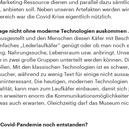
Marketing-Ressource dienen und parallel dazu sämtli
tät, anbieten soll. Neben unseren Artefakten werden w
reich war die Covid-Krise eigentlich nützlich.
tage nicht ohne moderne Technologien auskommen .
 ausgestellt und den Menschen diesen Käfer mit Besch
nfaches „Lederlaufkäfer“ genügt oder ob man noch ei
ng, Nahrungssuche, Lebensraum usw. anbringt. Unse
in zwei große Gruppen unterteilt werden können. Die
len. Mit den klassischen Technologien ist es schwer
sucher, während zu wenig Text für einige nicht aussag
ninteressant. Die heutigen, modernen Technologien 
lität, kann man zum Laufkäfer einbauen, damit sich 
n erweitern enorm die Kommunikationsmöglichkeit
as auch erwarten. Gleichzeitig darf das Museum nich
 Covid-Pandemie noch entstanden?