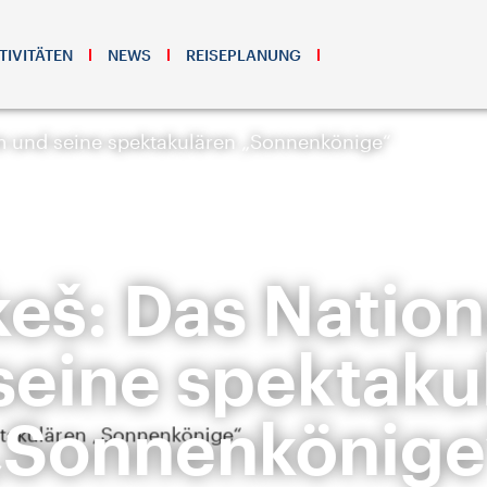
TIVITÄTEN
NEWS
REISEPLANUNG
m und seine spektakulären „Sonnenkönige“
keš: Das Nati
seine spektaku
„Sonnenkönige