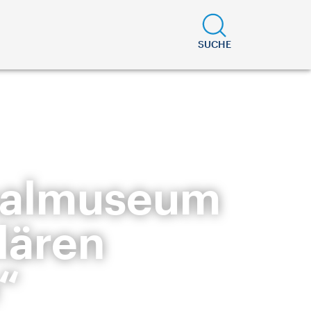
SUCHE
onalmuseum
lären
“