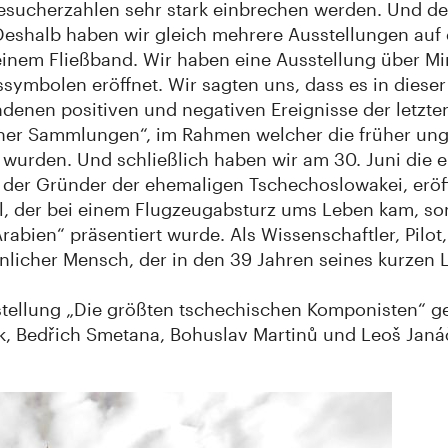
Besucherzahlen sehr stark einbrechen werden. Und de
Deshalb haben wir gleich mehrere Ausstellungen auf
 einem Fließband. Wir haben eine Ausstellung über M
ymbolen eröffnet. Wir sagten uns, dass es in dieser
denen positiven und negativen Ereignisse der letzte
er Sammlungen“, im Rahmen welcher die früher unge
rden. Und schließlich haben wir am 30. Juni die er
 der Gründer der ehemaligen Tschechoslowakei, eröff
ral, der bei einem Flugzeugabsturz ums Leben kam, so
abien“ präsentiert wurde. Als Wissenschaftler, Pilo
licher Mensch, der in den 39 Jahren seines kurzen Le
stellung „Die größten tschechischen Komponisten“ g
, Bedřich Smetana, Bohuslav Martinů und Leoš Janáč