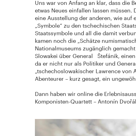
Uns war von Anfang an klar, dass die 
etwas Neues einfallen lassen müssen. 
eine Ausstellung der anderen, wie auf
„Symbole“ zu den tschechischen Staatss
Staatssymbole und all die damit verbun
kamen noch die „Schätze numismatisch
Nationalmuseums zugänglich gemacht wu
Slowakei über General Štefánik, einen
da er nicht nur als Politiker und Gene
„tschechoslowakischer Lawrence von Ar
Abenteurer – kurz gesagt, ein ungewöhn
Dann haben wir online die Erlebnisaus
Komponisten-Quartett – Antonín Dvořák