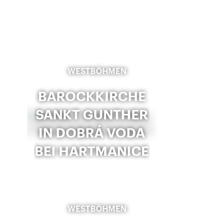
WESTBÖHMEN
BAROCKKIRCHE
SANKT GUNTHER
IN DOBRÁ VODA
BEI HARTMANICE
WESTBÖHMEN