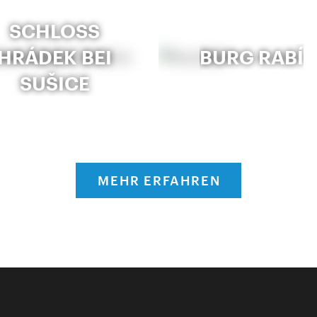
SCHLOSS
HRÁDEK BEI
BURG RABÍ
SUŠICE
MEHR ERFAHREN