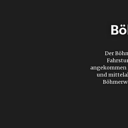
Bö
Der Böhm
Fahrstu
angekommen zu
und mittela
Böhmerwäl