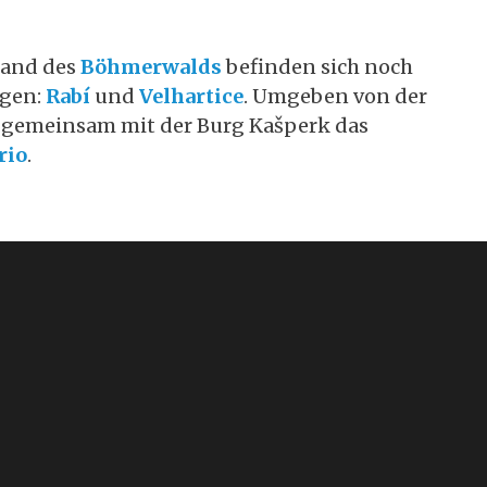
land des
Böhmerwalds
befinden sich noch
agen:
Rabí
und
Velhartice
. Umgeben von der
e gemeinsam mit der Burg Kašperk das
rio
.