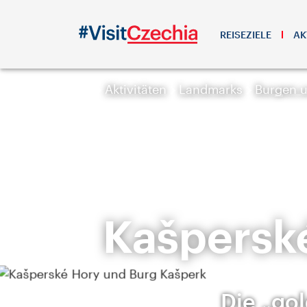
REISEZIELE
AK
Aktivitäten
Landmarks
Burgen 
Kašpersk
Die „go