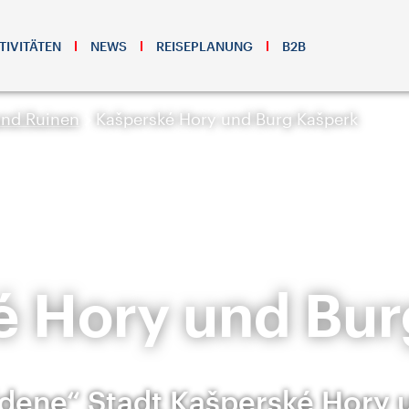
TIVITÄTEN
NEWS
REISEPLANUNG
B2B
und Ruinen
Kašperské Hory und Burg Kašperk
é Hory und Bur
ldene“ Stadt Kašperské Hory 