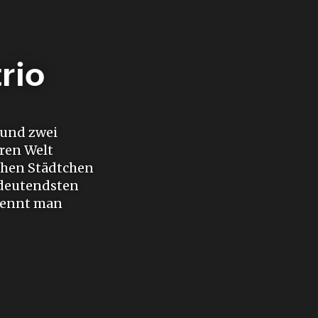
rio
rund zwei
ren Welt
chen Städtchen
edeutendsten
 nennt man