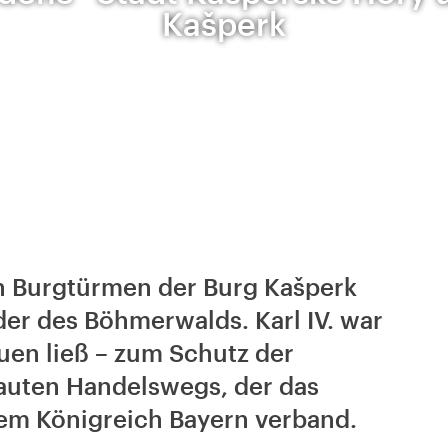
Kašperk
n Burgtürmen der Burg Kašperk
der des Böhmerwalds. Karl IV. war
uen ließ – zum Schutz der
uten Handelswegs, der das
em Königreich Bayern verband.