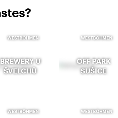
stes?
WESTBÖHMEN
WESTBÖHMEN
BREWERY U
OFF PARK
ŠVELCHŮ
SUŠICE
WESTBÖHMEN
WESTBÖHMEN