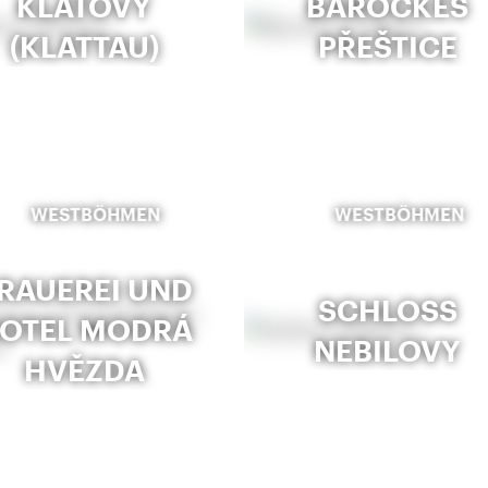
KLATOVY
BAROCKES
(KLATTAU)
PŘEŠTICE
WESTBÖHMEN
WESTBÖHMEN
RAUEREI UND
SCHLOSS
OTEL MODRÁ
NEBILOVY
HVĚZDA