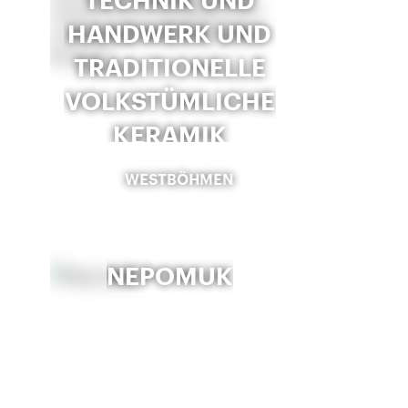
HANDWERK UND
TRADITIONELLE
VOLKSTÜMLICHE
KERAMIK
WESTBÖHMEN
NEPOMUK