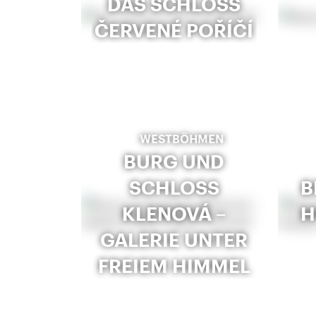
DAS SCHLOSS
ČERVENÉ POŘÍČÍ
WESTBÖHMEN
BURG UND
SCHLOSS
B
KLENOVÁ –
H
GALERIE UNTER
FREIEM HIMMEL