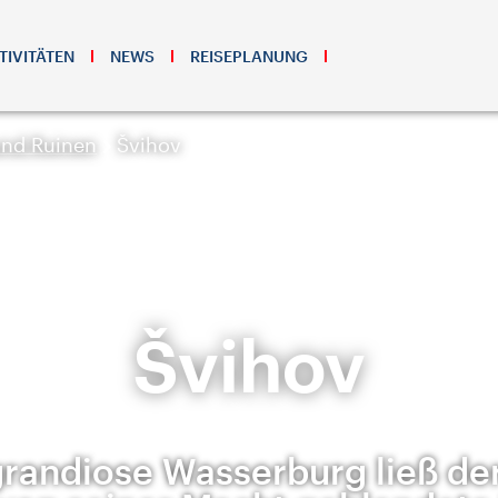
TIVITÄTEN
NEWS
REISEPLANUNG
und Ruinen
Švihov
Švihov
grandiose Wasserburg ließ der