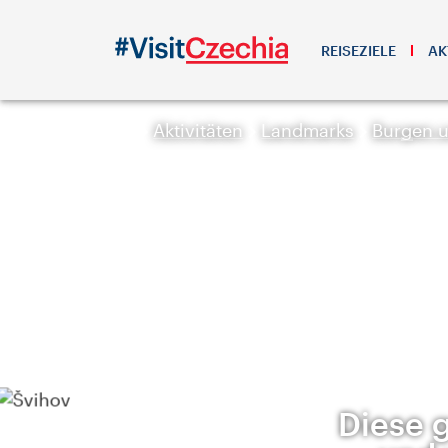
REISEZIELE
AK
Aktivitäten
Landmarks
Burgen 
Diese 