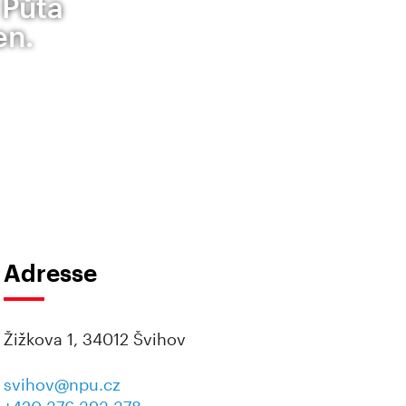
 Půta
en.
Adresse
Žižkova 1, 34012 Švihov
svihov@npu.cz