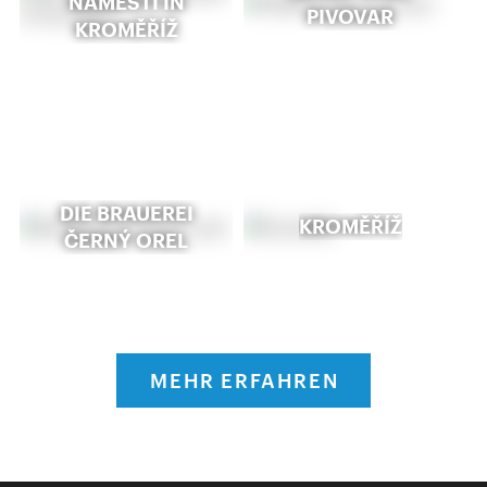
NÁMĚSTÍ IN
PIVOVAR
KROMĚŘÍŽ
DIE BRAUEREI
KROMĚŘÍŽ
ČERNÝ OREL
MEHR ERFAHREN