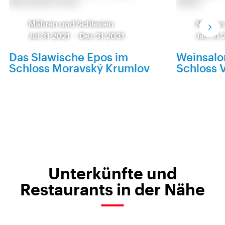
Mähren und Schlesien
Mähren
Jul 31 2021
-
Dez 31 2031
Jan 31 
Das Slawische Epos im
Weinsalo
Schloss Moravský Krumlov
Schloss V
Unterkünfte und
Restaurants in der Nähe