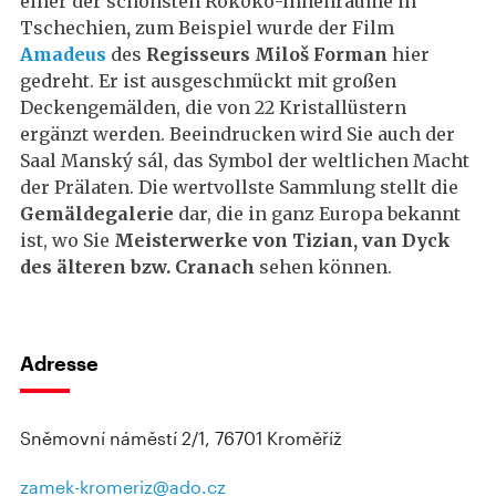
einer der schönsten Rokoko-Innenräume in
Tschechien
,
zum Beispiel wurde der Film
Amadeus
des
Regisseurs Miloš Forman
hier
gedreht. Er ist ausgeschmückt mit großen
Deckengemälden, die von 22 Kristallüstern
ergänzt werden. Beeindrucken wird Sie auch der
Saal Manský sál, das Symbol der weltlichen Macht
der Prälaten. Die wertvollste Sammlung stellt die
Gemäldegalerie
dar, die in ganz Europa bekannt
ist, wo Sie
Meisterwerke von Tizian, van Dyck
des älteren bzw. Cranach
sehen können.
Adresse
Sněmovní náměstí 2/1, 76701 Kroměříž
zamek-kromeriz@ado.cz