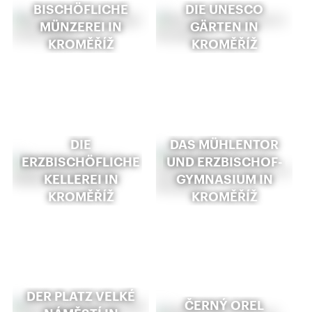
BISCHÖFLICHE
DIE UNESCO
MÜNZEREI IN
GÄRTEN IN
KROMĚŘÍŽ
KROMĚŘÍŽ
DIE
DAS MÜHLENTOR
ERZBISCHÖFLICHE
UND ERZBISCHOF-
KELLEREI IN
GYMNASIUM IN
KROMĚŘÍŽ
KROMĚŘÍŽ
DER PLATZ VELKÉ
ČERNÝ OREL