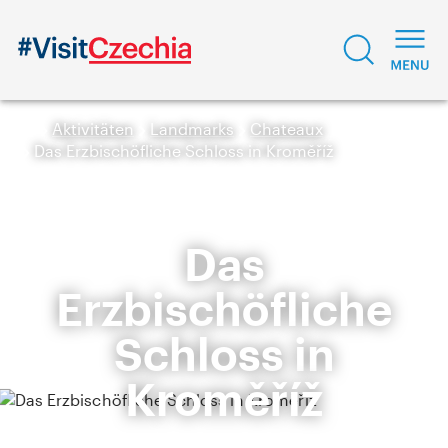
Aktivitäten
Landmarks
Chateaux
Das Erzbischöfliche Schloss in Kroměříž
Das
Erzbischöfliche
Schloss in
Kroměříž